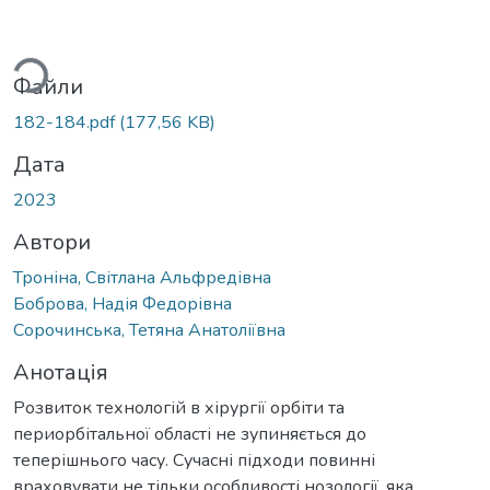
Вантажиться...
Файли
182-184.pdf
(177,56 KB)
Дата
2023
Автори
Троніна, Світлана Альфредівна
Боброва, Надія Федорівна
Сорочинська, Тетяна Анатоліївна
Анотація
Розвиток технологій в хірургії орбіти та
периорбітальної області не зупиняється до
теперішнього часу. Сучасні підходи повинні
враховувати не тільки особливості нозології, яка