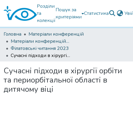
Розділи
Пошук за
та
Статистика
Уві
критеріями
колекції
Головна
Матеріали конференцій
Матеріали конференцій Інституту Філатова
Філатовські читання 2023
Сучасні підходи в хірургії орбіти та периорбітальної області в дитячому віці
Сучасні підходи в хірургії орбіти
та периорбітальної області в
дитячому віці