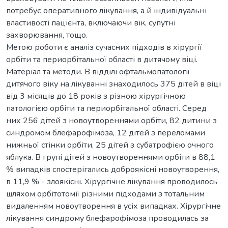
потребує оперативного лікування, а й індивідуальні
властивості пацієнта, включаючи вік, супутні
захворювання, тощо.
Метою роботи є аналіз сучасних підходів в хірургії
орбіти та периорбітальної області в дитячому віці.
Матеріал та методи. В відділі офтальмопатології
дитячого віку на лікуванні знаходилось 375 дітей в віці
від 3 місяців до 18 років з різною хірургічною
патологією орбіти та периорбітальної області. Серед
них 256 дітей з новоутвореннями орбіти, 82 дитини з
синдромом блефарофімоза, 12 дітей з переломами
нижньої стінки орбіти, 25 дітей з субатрофією очного
яблука. В групі дітей з новоутвореннями орбіти в 88,1
% випадків спостерігались доброякісні новоутворення,
в 11,9 % - злоякісні. Хірургічне лікування проводилось
шляхом орбітотомії різними підходами з тотальним
видаленням новоутворення в усіх випадках. Хірургічне
лікування синдрому блефарофімоза проводилась за