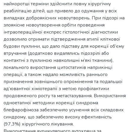
найкоротші терміни здійснити повну хірургічну
реабілітацію дітей, що привело до одужання у всіх
випадках доброякісних новоутворень. При підозрі на
злоякісне новоутворення орбіти проведення
інтраопераційної експрес гістологічної діагностики
дозволило отримати підтвердження атипії кліткової
будови пухлини, що дало підставу для корекції об’єму
втручання (додатково видалялись підозрілі або
контактні з пухлиною навколишні м’які тканини),
локального виростання цитостатиків наприкінці
операції, а також надало можливість раннього
призначення зовнішнього опромінення та подальшої
ад’ювантної хіміотерапії з метою профілактики
продовженого росту та метастазування. Використання
одноетапної методики корекції синдрома
блефарофімоза забезпечило усунення всіх складових
синдрому, що забезпечило високу ефективність
(97,3%) хірургічного лікування.
Використання аурикулярного аутохряща за