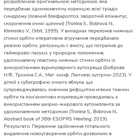
розробленою оригінальною методикою, яка
передбачає одномоментну корекцію всієї тріади
синдрому (повний блефароптоз, зворотній епікантус,
скорочення очної щілини) (Tronina S., Bobrova N.,
Khrinenko V., Orbit, 1999). У випадках переломів нижньої
стінки орбіти оперативне втручання передбачало
ревізію орбіти, репозицію її вмісту, що потрапив до
гайморової пазухи, у природнє положення,
удосконалену пластику нижньої стінки орбіти із
використанням аурикулярного аутохряща (Боброва
Н.Ф., Троніна С.А., Мат. конф. Лютневі зустрічи-2023). У
дітей з субатрофією очного яблука, що
супроводжувалась значним дефіцитом м’яких тканин
орбіти та кон’юнктиви енуклеація проводилась з
використанням шкірно-жирового аутоімпланта за
удосконаленою методикою (Tronina S., Bobrova N.,
Abstract book of 38th ESOPRS Meeting; 2019).
Результати. Первинне здійснення тотального
видалення новоутворення орбіти дозволило в