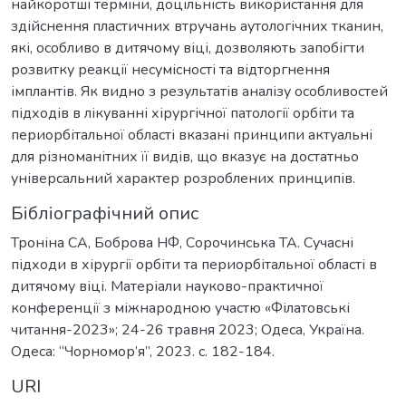
найкоротші терміни, доцільність використання для
здійснення пластичних втручань аутологічних тканин,
які, особливо в дитячому віці, дозволяють запобігти
розвитку реакції несумісності та відторгнення
імплантів. Як видно з результатів аналізу особливостей
підходів в лікуванні хірургічної патології орбіти та
периорбітальної області вказані принципи актуальні
для різноманітних її видів, що вказує на достатньо
універсальний характер розроблених принципів.
Бібліографічний опис
Троніна СА, Боброва НФ, Сорочинська ТА. Сучасні
підходи в хірургії орбіти та периорбітальної області в
дитячому віці. Матеріали науково-практичної
конференції з міжнародною участю «Філатовські
читання-2023»; 24-26 травня 2023; Одеса, Україна.
Одеса: “Чорномор’я”, 2023. c. 182-184.
URI