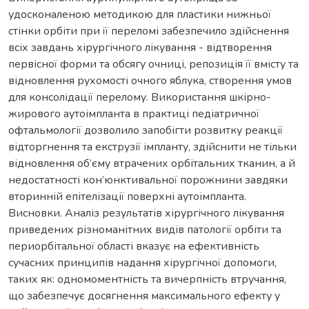
удосконаленою методикою для пластики нижньої
стінки орбіти при її переломі забезпечило здійснення
всіх завдань хірургічного лікування - відтворення
первісної форми та обсягу очниці, репозиція її вмісту та
відновлення рухомості очного яблука, створення умов
для консолідації перелому. Використання шкірно-
жирового аутоімпланта в практиці педіатричної
офтальмології дозволило запобігти розвитку реакції
відторгнення та екструзії імпланту, здійснити не тільки
відновлення об’єму втрачених орбітальних тканин, а й
недостатності кон’юнктивальної порожнини завдяки
вторинній епітелізації поверхні аутоімпланта.
Висновки. Аналіз результатів хірургічного лікування
приведених різноманітних видів патології орбіти та
периорбітальної області вказує на ефективність
сучасних принципів надання хірургічної допомоги,
таких як: одномоментність та вичерпність втручання,
що забезпечує досягнення максимального ефекту у