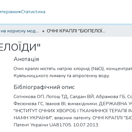
итеріями
Статистика
Патенти на корисну модель
ОЧНІ КРАПЛІ "БІОПЕЛОЇДИ"
ПЕЛОЇДИ"
Анотація
Очні краплі містять натрію хлорид (NaCl), концентрат
Куяльницького лиману та апірогенну воду.
Бібліографічний опис
Сотнікова ОП, Лотош ТД, Салдан ВЙ, Абрамова ГБ, С
Фесюнова ГС, Іванов ВІ, винахідники; ДЕРЖАВНА
"ІНСТИТУТ ОЧНИХ ХВОРОБ І ТКАНИННОЇ ТЕРАПІЇ ІМ
НАМН УКРАЇНИ", власник патенту. ОЧНІ КРАПЛІ "Б
Патент України UA81705. 10.07.2013.