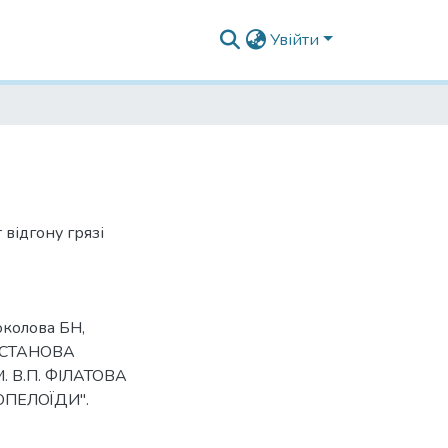
Увійти
 відгону грязі
околова БН,
 УСТАНОВА
. В.П. ФІЛАТОВА
ІОПЕЛОЇДИ".