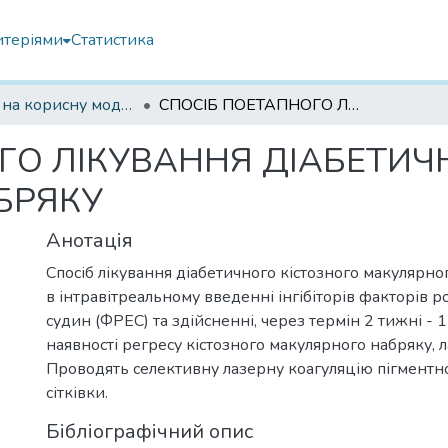
итеріями
Статистика
Патенти на корисну модель
СПОСІБ ПОЕТАПНОГО ЛІКУВАННЯ ДІАБЕТИЧНОГО КІСТОЗНОГО МАКУЛЯРНОГО НАБРЯКУ
ГО ЛІКУВАННЯ ДІАБЕТИЧ
БРЯКУ
Анотація
Спосіб лікування діабетичного кістозного макулярно
в інтравітреальному введенні інгібіторів факторів р
судин (ФРЕС) та здійсненні, через термін 2 тижні - 
наявності регресу кістозного макулярного набряку, л
Проводять селективну лазерну коагуляцію пігментно
сітківки.
Бібліографічний опис