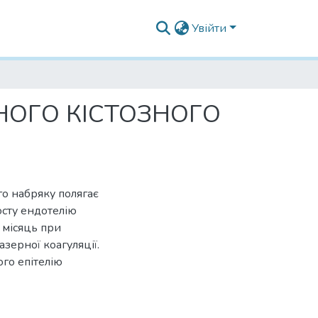
Увійти
НОГО КІСТОЗНОГО
го набряку полягає
осту ендотелію
1 місяць при
азерної коагуляції.
го епітелію