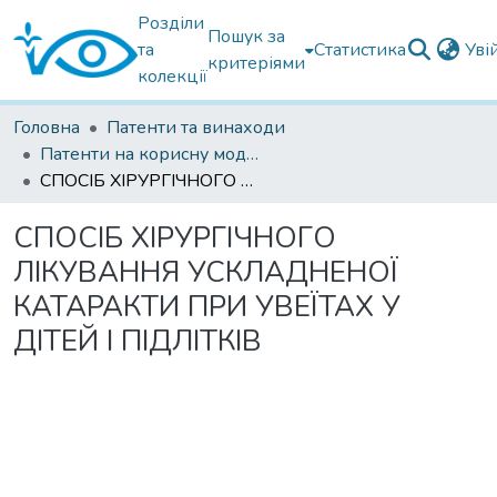
Розділи
Пошук за
та
Статистика
Уві
критеріями
колекції
Головна
Патенти та винаходи
Патенти на корисну модель
СПОСІБ ХІРУРГІЧНОГО ЛІКУВАННЯ УСКЛАДНЕНОЇ КАТАРАКТИ ПРИ УВЕЇТАХ У ДІТЕЙ І ПІДЛІТКІВ
СПОСІБ ХІРУРГІЧНОГО
ЛІКУВАННЯ УСКЛАДНЕНОЇ
КАТАРАКТИ ПРИ УВЕЇТАХ У
ДІТЕЙ І ПІДЛІТКІВ