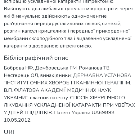
аспірацію ускладненої катаракти і вітректомію.
Виконують два лімбальні тунельні мікророзрізи, через
які бімануально здійснюють одномоментне
роз'єднання передхрусталикових плівок, синехій,
розгин капсул кришталика і передньої прикордонної
мембрани склоподібного тіла і видалення ускладненої
катаракти з дозованою вітректомією.
Бібліографічний опис
Боброва НФ, Дембовецька ГМ, Романова ТВ,
Нестерець ОЛ, винахідники; ДЕРЖАВНА УСТАНОВА
"ІНСТИТУТ ОЧНИХ ХВОРОБ І ТКАНИННОЇ ТЕРАПІЇ ІМ.
В.П. ФІЛАТОВА АКАДЕМІЇ МЕДИЧНИХ НАУК
УКРАЇНИ", власник патенту. СПОСІБ ХІРУРГІЧНОГО
ЛІКУВАННЯ УСКЛАДНЕНОЇ КАТАРАКТИ ПРИ УВЕЇТАХ
У ДІТЕЙ І ПІДЛІТКІВ. Патент України UA69898.
10.05.2012.
URI