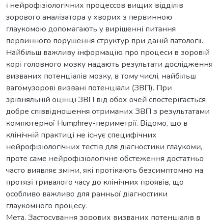
і нейрофізіологічних процессов вищих відділів
зорового аналізатора у хворих з первинною
глаукомою допомагають у вирішенні питання
первинного порушення структур при даній патології.
Найбільш важливу інформацію про процеси в зоровій
корі головного мозку надають результати дослідження
визваних потенціалів мозку, в тому числі, найбільш
вагомузорові визвані потенціали (ЗВП). При
зрівняльній оцінці ЗВП від обох очей спостерігається
добре співвідношення отриманих ЗВП з результатами
компютерної Humphrey-периметрії. Відомо, що в
клінічній практиці не існує специфічних
нейрофізіологічних тестів для діагностики глаукоми,
проте саме нейрофізіологічне обстеження достатньо
часто виявляє зміни, які протікають безсимптомно на
протязі тривалого часу до клінічних проявів, що
особливо важливо для ранньої діагностики
глаукомного процесу.
Мета. Застосування зорових визваних потенціалів в