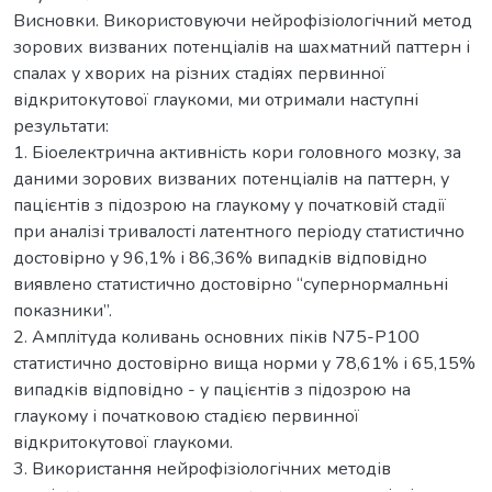
Висновки. Використовуючи нейрофізіологічний метод
зорових визваних потенціалів на шахматний паттерн і
спалах у хворих на різних стадіях первинної
відкритокутової глаукоми, ми отримали наступні
результати:
1. Біоелектрична активність кори головного мозку, за
даними зорових визваних потенціалів на паттерн, у
пацієнтів з підозрою на глаукому у початковій стадії
при аналізі тривалості латентного періоду статистично
достовірно у 96,1% і 86,36% випадків відповідно
виявлено статистично достовірно “супернормалньні
показники”.
2. Амплітуда коливань основних піків N75-Р100
статистично достовірно вища норми у 78,61% і 65,15%
випадків відповідно - у пацієнтів з підозрою на
глаукому і початковою стадією первинної
відкритокутової глаукоми.
3. Використання нейрофізіологічних методів