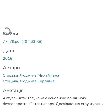
Вантажиться...
Файли
77_78.pdf
(494,83 KB)
Дата
2016
Автори
Стоцька, Людмила Михайлівна
Стоцька, Людмила Сергіївна
Анотація
Актуальність. Глаукома є основною причиною
безповоротньої втрати зору. Дослідження структурних