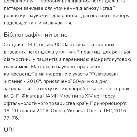
дослідження — зорових викликаних потенціалів на
паттерн важливе для уточнення діагнозу і стадії
розвитку глаукоми - для ранньої діагностики і вибору
подальшої тактики лікування.
Бібліографічний опис
Стоцька ЛМ, Стоцька ЛС. Застосування зорових
визваних потенціалів у клінічній практиці для ранньої
діагностики у пацієнтів з пеpвинною відкритокутовою
глаукомою. Матеріали науково-практичної
конференції з міжнародною участю "Філатовські
читання - 2016", присвяченої 80-річчю з дня
заснування Інституту очних хвороб і тканинної терапії
ім. В. П. Філатова НАМН України та XIV конгресу
офтальмологічного товариства країн Причорномор'я;
19-20 травня 2016; Одеса, Україна. Одеса: ТЕС, 2016. с.
77-78.
URI