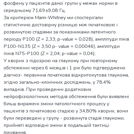
фосфену у пацієнтів даної групи у межах норми в
середньому 71,69±9,08 Гц.
За критерієм Mann-Whitney ми спостерігали
статистично достовірну різницю між початковою і
розвинутою стадіями за показниками латентного
періоду Р100 (Z = 2,33; p-value = 0,028), амплітуди піків
Р100-N135 (Z = 3,50 p- value = 0,00046), амплітуди
піків N75-P100 (Z = 2,04; p-value = 0,04);
У хворих з підозрою на глаукому при повторному
обстеженні через 6 місяців і 1 рік було підтверджено
діагноз- первинна початкова відкритокутова глаукома,
згідно загально-клінічних досліджень, у 78,4%
випадків. При проведенні додаткових
нейрофізіологічних методів обстеження були виявлені
більш виражені зміни патологічного процесу у
пацієнтів з початковою стадією у 34,80% хворих, вони
були переведені у групу - розвинута стадія глаукоми,
прийняті відповідні зміни в подальшій тактиці
лікування.