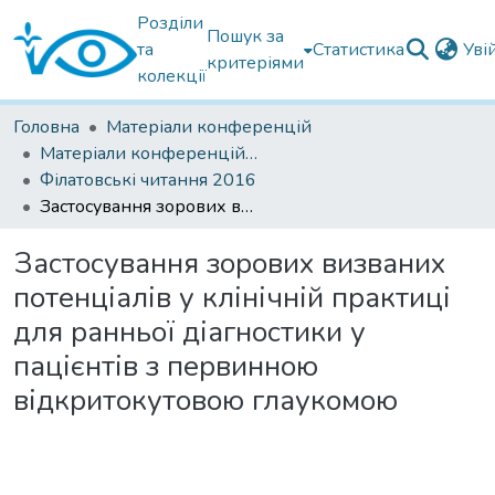
Розділи
Пошук за
та
Статистика
Уві
критеріями
колекції
Головна
Матеріали конференцій
Матеріали конференцій Інституту Філатова
Філатовські читання 2016
Застосування зорових визваних потенціалів у клінічній практиці для ранньої діагностики у пацієнтів з пеpвинною відкритокутовою глаукомою
Застосування зорових визваних
потенціалів у клінічній практиці
для ранньої діагностики у
пацієнтів з пеpвинною
відкритокутовою глаукомою