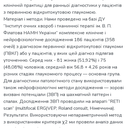
клінічній практиці для ранньої діагностики у пацієнтів
з пеpвинною відкритокутовою глаукомою.
Матеріал і методи. Нами проведено на базі ДУ
“Інститут очних хвороб і тканинної терапії ім. В. П.
Філатова НАМН України” комплексне клінічне і
нейрофізіологічне дослідження 186 пацієнтів (358
очей) з діагнозом первинної відкритокутової глаукоми
(ПВКГ) або у пацієнтів, у яких цей діагноз підлягав
уточненню. Серед них - 81 жінка (51,92%) і 75
(48,08%) чоловіків, середній вік 56,8 + 4,26 років на
різних стадіях глаукомного процесу — основна група.
Для діагностики патологічного стану використовували
також нейрофізіологічні методи дослідження — зорові
визвані потенціали (ЗВП) на шахматний паттерн і
спалах. Дослідження ЗВП проводили на апараті “RETI
scan” (multifocal ERG|VEP, Roland consult, Німеччина).
Результати. Використовуючи непараметричний метод
з використанням критерія χ2 ми провели аналіз даних