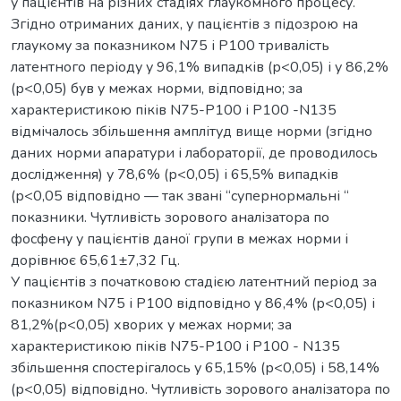
у пацієнтів на різних стадіях глаукомного процесу.
Згідно отриманих даних, у пацієнтів з підозрою на
глаукому за показником N75 і Р100 тривалість
латентного періоду у 96,1% випадків (р<0,05) і у 86,2%
(р<0,05) був у межах норми, відповідно; за
характеристикою піків N75-Р100 і P100 -N135
відмічалось збільшення амплітуд вище норми (згідно
даних норми апаратури і лабораторії, де проводилось
дослідження) у 78,6% (р<0,05) і 65,5% випадків
(р<0,05 відповідно — так звані “супернормальні “
показники. Чутливість зорового аналізатора по
фосфену у пацієнтів даної групи в межах норми і
дорівнює 65,61±7,32 Гц.
У пацієнтів з початковою стадією латентний період за
показником N75 і Р100 відповідно у 86,4% (р<0,05) і
81,2%(р<0,05) хворих у межах норми; за
характеристикою піків N75-Р100 і P100 - N135
збільшення спостерігалось у 65,15% (р<0,05) і 58,14%
(р<0,05) відповідно. Чутливість зорового аналізатора по