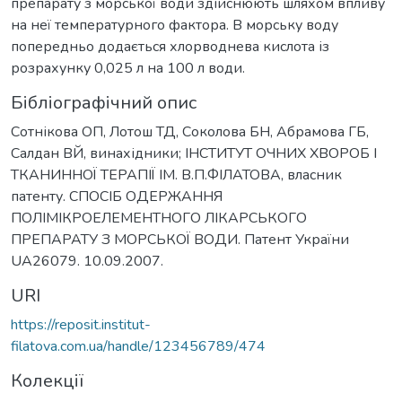
препарату з морської води здійснюють шляхом впливу
на неї температурного фактора. В морську воду
попередньо додається хлорводнева кислота із
розрахунку 0,025 л на 100 л води.
Бібліографічний опис
Сотнікова ОП, Лотош ТД, Соколова БН, Абрамова ГБ,
Салдан ВЙ, винахідники; ІНСТИТУТ ОЧНИХ ХВОРОБ І
ТКАНИННОЇ ТЕРАПІЇ ІМ. В.П.ФІЛАТОВА, власник
патенту. СПОСІБ ОДЕРЖАННЯ
ПОЛІМІКРОЕЛЕМЕНТНОГО ЛІКАРСЬКОГО
ПРЕПАРАТУ З МОРСЬКОЇ ВОДИ. Патент України
UA26079. 10.09.2007.
URI
https://reposit.institut-
filatova.com.ua/handle/123456789/474
Колекції