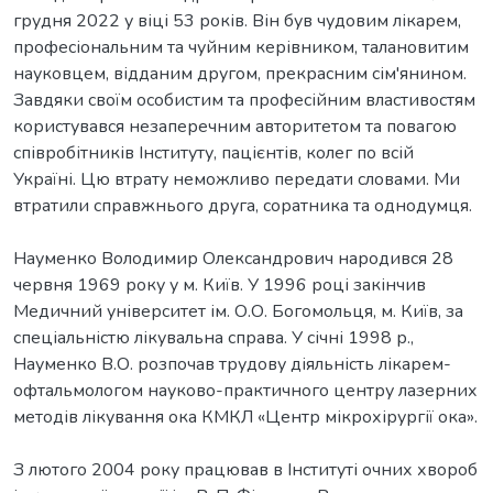
грудня 2022 у віці 53 років. Він був чудовим лікарем,
професіональним та чуйним керівником, талановитим
науковцем, відданим другом, прекрасним сім'янином.
Завдяки своїм особистим та професійним властивостям
користувався незаперечним авторитетом та повагою
співробітників Інституту, пацієнтів, колег по всій
Україні. Цю втрату неможливо передати словами. Ми
втратили справжнього друга, соратника та однодумця.
Науменко Володимир Олександрович народився 28
червня 1969 року у м. Київ. У 1996 році закінчив
Медичний університет ім. О.О. Богомольця, м. Київ, за
спеціальністю лікувальна справа. У січні 1998 р.,
Науменко В.О. розпочав трудову діяльність лікарем-
офтальмологом науково-практичного центру лазерних
методів лікування ока КМКЛ «Центр мікрохірургії ока».
З лютого 2004 року працював в Інституті очних хвороб