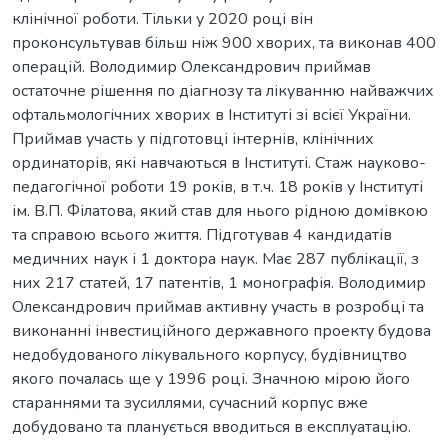
клінічної роботи. Тільки у 2020 році він
проконсультував більш ніж 900 хворих, та виконав 400
операцій. Володимир Олександрович приймав
остаточне рішення по діагнозу та лікуванню найважчих
офтальмологічних хворих в Інституті зі всієї України.
Приймав участь у підготовці інтернів, клінічних
ординаторів, які навчаються в Інституті. Стаж науково-
педагогічної роботи 19 років, в т.ч. 18 років у Інституті
ім. В.П. Філатова, який став для нього рідною домівкою
та справою всього життя. Підготував 4 кандидатів
медичних наук і 1 доктора наук. Має 287 публікації, з
них 217 статей, 17 патентів, 1 монографія. Володимир
Олександрович приймав активну участь в розробці та
виконанні інвестиційного державного проекту будова
недобудованого лікувального корпусу, будівництво
якого почалась ще у 1996 році. Значною мірою його
стараннями та зусиллями, сучасний корпус вже
добудовано та планується вводиться в експлуатацію.