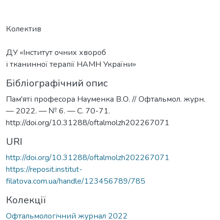
Колектив
ДУ «Інститут очних хвороб
і тканинної терапії НАМН України»
Бібліографічний опис
Пам'яті професора Науменка В.О. // Офтальмол. журн.
— 2022. — № 6. — С. 70-71.
http://doi.org/10.31288/oftalmolzh202267071
URI
http://doi.org/10.31288/oftalmolzh202267071
https://reposit.institut-
filatova.com.ua/handle/123456789/785
Колекції
Офтальмологічний журнал 2022