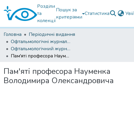
Розділи
Пошук за
та
Статистика
Уві
критеріями
колекції
Головна
Періодичні видання
Офтальмологічні журнали українські
Офтальмологічний журнал 2022
Пам'яті професора Науменка Володимира Олександровича
Пам'яті професора Науменка
Володимира Олександровича