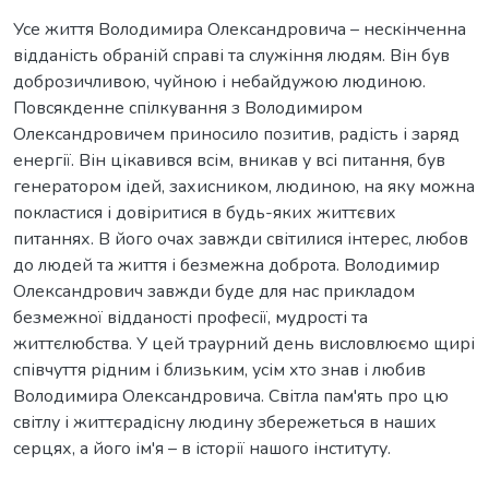
Усе життя Володимира Олександровича – нескінченна
відданість обраній справі та служіння людям. Він був
доброзичливою, чуйною і небайдужою людиною.
Повсякденне спілкування з Володимиром
Олександровичем приносило позитив, радість і заряд
енергії. Він цікавився всім, вникав у всі питання, був
генератором ідей, захисником, людиною, на яку можна
покластися і довіритися в будь-яких життєвих
питаннях. В його очах завжди світилися інтерес, любов
до людей та життя і безмежна доброта. Володимир
Олександрович завжди буде для нас прикладом
безмежної відданості професії, мудрості та
життєлюбства. У цей траурний день висловлюємо щирі
співчуття рідним і близьким, усім хто знав і любив
Володимира Олександровича. Світла пам'ять про цю
світлу і життєрадісну людину збережеться в наших
серцях, а його ім'я – в історії нашого інституту.