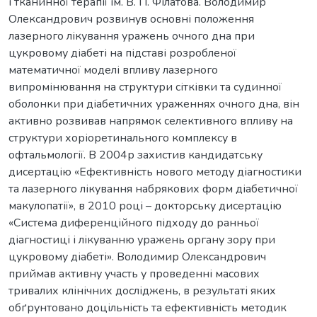
і тканинної терапії ім. В. П. Філатова. Володимир
Олександрович розвинув основні положення
лазерного лікування уражень очного дна при
цукровому діабеті на підставі розробленої
математичної моделі впливу лазерного
випромінювання на структури сітківки та судинної
оболонки при діабетичних ураженнях очного дна, він
активно розвивав напрямок селективного впливу на
структури хоріоретинального комплексу в
офтальмології. В 2004р захистив кандидатську
дисертацію «Ефективність нового методу діагностики
та лазерного лікування набрякових форм діабетичної
макулопатії», в 2010 році – докторську дисертацію
«Система диференційного підходу до ранньої
діагностиці і лікуванню уражень органу зору при
цукровому діабеті». Володимир Олександрович
приймав активну участь у проведенні масових
тривалих клінічних досліджень, в результаті яких
обґрунтовано доцільність та ефективність методик