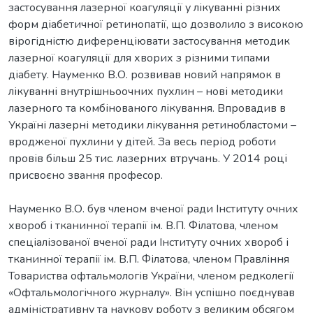
застосування лазерної коагуляції у лікуванні різних
форм діабетичної ретинопатії, що дозволило з високою
вірогідністю диференціювати застосування методик
лазерної коагуляції для хворих з різними типами
діабету. Науменко В.О. розвивав новий напрямок в
лікуванні внутрішньоочних пухлин – нові методики
лазерного та комбінованого лікування. Впровадив в
Україні лазерні методики лікування ретинобластоми –
вродженої пухлини у дітей. За весь період роботи
провів більш 25 тис. лазерних втручань. У 2014 році
присвоєно звання професор.
Науменко В.О. був членом вченої ради Інституту очних
хвороб і тканинної терапії ім. В.П. Філатова, членом
спеціалізованої вченої ради Інституту очних хвороб і
тканинної терапії ім. В.П. Філатова, членом Правління
Товариства офтальмологів України, членом редколегії
«Офтальмологічного журналу». Він успішно поєднував
адміністративну та наукову роботу з великим обсягом