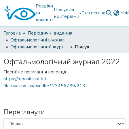
Розділи
Пошук за
та
Статистика
Уві
критеріями
колекції
Головна
Періодичні видання
Офтальмологічні журнали українські
Офтальмологічний журнал 2022
Пошук
Офтальмологічний журнал 2022
Постійне посилання колекції
https://reposit.institut-
filatova.com.ua/handle/123456789/213
Переглянути