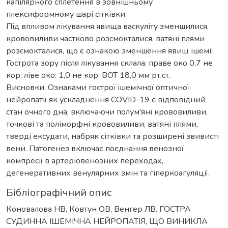
капілярного сплетення в зовнішньому
плексиформному шарі сітківки.
Під впливом лікування явища васкуліту зменшилися,
крововиливи частково розсмокталися, ватяні плями
розсмокталися, що є ознакою зменшення явищ ішемії.
Гострота зору після лікування склала: праве око 0,7 не
кор; ліве око: 1,0 не кор. ВОТ 18,0 мм рт.ст.
Висновки. Ознаками гострої ішемічної оптичної
нейропатії як ускладнення COVID-19 є відповідний
стан очного дна, включаючи полум'яні крововиливи,
точкові та поліморфні крововиливи, ватяні плями,
тверді ексудати, набряк сітківки та розширені звивисті
вени. Патогенез включає поєднання венозної
компресії в артеріовенозних переходах,
дегенеративних венулярних змін та гіперкоагуляції.
Бібліографічний опис
Коновалова НВ, Ковтун ОВ, Венгер ЛВ. ГОСТРА
СУДИННА ІШЕМІЧНА НЕЙРОПАТІЯ, ЩО ВИНИКЛА