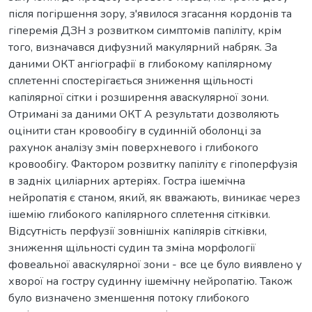
після погіршення зору, з'явилося згасання кордонів та
гіперемія ДЗН з розвитком симптомів папіліту, крім
того, визначався дифузний макулярний набряк. За
даними ОКТ ангіографії в глибокому капілярному
сплетенні спостерігається зниження щільності
капілярної сітки і розширення аваскулярної зони.
Отримані за даними ОКТ А результати дозволяють
оцінити стан кровообігу в судинній оболонці за
рахунок аналізу змін поверхневого і глибокого
кровообігу. Фактором розвитку папіліту є гіпоперфузія
в задніх циліарних артеріях. Гостра ішемічна
нейропатія є станом, який, як вважають, виникає через
ішемію глибокого капілярного сплетення сітківки.
Відсутність перфузії зовнішніх капілярів сітківки,
зниження щільності судин та зміна морфології
фовеальної аваскулярної зони - все це було виявлено у
хворої на гостру судинну ішемічну нейропатію. Також
було визначено зменшення потоку глибокого