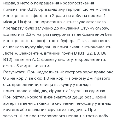
нерва, з метою покращення кровопостачання
призначали 0,2% бримонідину тартрат, що не містить
консервантів і фосфатів 2 рази на добу на протязі 1
місяця. На фоні використання антиглаукоматозного
препарату, було залучено до лікування штучну сльозу,
що містить 0,2% натрія гіалуронат та декспантенол без
консервантів та фосфатного буфера. Після закінчення
основного курсу лікування призначали антиоксиданти,
Лютеїн, Зеаксантин, вітаміни групи В (В1, В2, В3, В6,
В12), вітаміни А, С, фолієву кислоту, мікроелементи,
омега-3 жирні кислоти.
Результати. При надходженні: гострота зору: праве око
0,5 не кор; ліве око: 1,0 не кор. На очному дні правого
ока: крововиливи, явища васкуліту у вигляді
пристінкового лікіджу, сіруватих "муфт" на судинах.
При офтальмоскопії визначаються дещо розширені
артерії та вени сітківки та скупчення ексудату у вигляді
круглих або овальних сіруватих грудочок. При
залученні до процесу зорового нерва, на третю добу