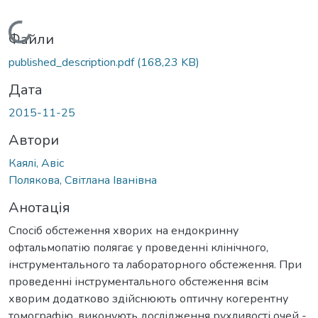
Вантажиться...
Файли
published_description.pdf
(168,23 KB)
Дата
2015-11-25
Автори
Каялі, Авіс
Полякова, Світлана Іванівна
Анотація
Спосіб обстеження хворих на ендокринну
офтальмопатію полягає у проведенні клінічного,
інструментального та лабораторного обстеження. При
проведенні інструментального обстеження всім
хворим додатково здійснюють оптичну когерентну
томографію, виконують дослідження рухливості очей -