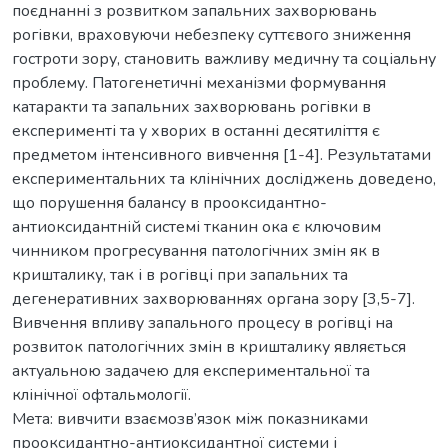
поєднанні з розвитком запальних захворювань
рогівки, враховуючи небезпеку суттєвого зниження
гостроти зору, становить важливу медичну та соціальну
проблему. Патогенетичні механізми формування
катаракти та запальних захворювань рогівки в
експерименті та у хворих в останні десятиліття є
предметом інтенсивного вивчення [1-4]. Результатами
експериментальних та клінічних досліджень доведено,
що порушення балансу в прооксидантно-
антиоксидантній системі тканин ока є ключовим
чинником прогресування патологічних змін як в
кришталику, так і в рогівці при запальних та
дегенеративних захворюваннях органа зору [3,5-7].
Вивчення впливу запального процесу в рогівці на
розвиток патологічних змін в кришталику являється
актуальною задачею для експериментальної та
клінічної офтальмології.
Мета: вивчити взаємозв’язок між показниками
прооксидантно-антиоксидантної системи і