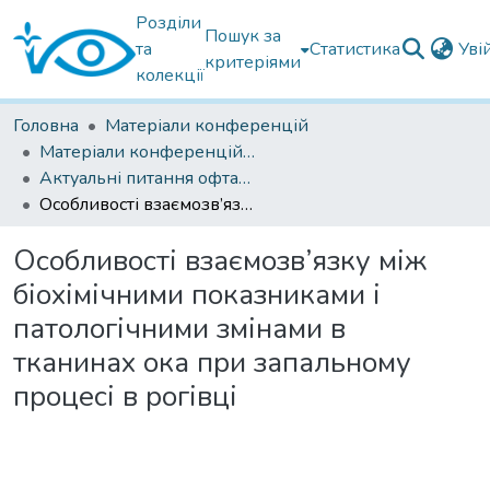
Розділи
Пошук за
та
Статистика
Уві
критеріями
колекції
Головна
Матеріали конференцій
Матеріали конференцій Інституту Філатова
Актуальні питання офтальмології 2021
Особливості взаємозв’язку між біохімічними показниками і патологічними змінами в тканинах ока при запальному процесі в рогівці
Особливості взаємозв’язку між
біохімічними показниками і
патологічними змінами в
тканинах ока при запальному
процесі в рогівці