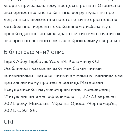
хворих при запальному процесі в рогівці. Отримано
експериментальне та клінічне обгрунтування про
доцільність включення патогенетично орієнтованої
метаболічної корекції емоксипіном дисбалансу в
прооксидантно-антиоксидантній системі в тканинах
ока при патологічних змінах в кришталику і кератиті.
Бібліографічний опис
Тарік Абоу Тарбоуш, Усов ВЯ, Коломійчук СГ.
Особливості взаємозв’язку між біохімічними
показниками і патологічними змінами в тканинах ока
при запальному процесі в рогівці. Матеріали
Всеукраїнської науково-практичної конференції
“Актуальні питання офтальмології”; 22-23 вересня
2021 року; Миколаїв, Україна. Одеса: «Чорномор’я»,
2021. С. 93-96.
URI