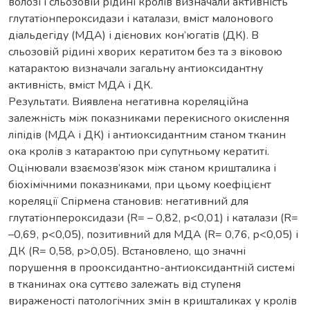
волозі і сльозовій рідині кролів визначали активність
глутатіонпероксидази і каталази, вміст малонового
діальдегіду (МДА) і дієнових кон’югатів (ДК). В
сльозовій рідині хворих кератитом без та з віковою
катарактою визначали загальну антиоксидантну
активність, вміст МДА і ДК.
Результати. Виявлена негативна кореляційна
залежність між показниками перекисного окислення
ліпідів (МДА і ДК) і антиоксидантним станом тканин
ока кролів з катарактою при супутньому кератиті.
Оцінювали взаємозв’язок між станом кришталика і
біохімічними показниками, при цьому коефіцієнт
кореляції Спірмена становив: негативний для
глутатіонпероксидази (R= – 0,82, р<0,01) і каталази (R=
–0,69, р<0,05), позитивний для МДА (R= 0,76, р<0,05) і
ДК (R= 0,58, р>0,05). Встановлено, що значні
порушення в прооксидантно-антиоксидантній системі
в тканинах ока суттєво залежать від ступеня
вираженості патологічних змін в кришталиках у кролів