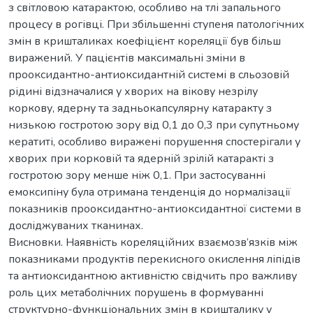
з світловою катарактою, особливо на тлі запального
процесу в рогівці. При збільшенні ступеня патологічних
змін в кришталиках коефіцієнт кореляції був більш
виражений. У пацієнтів максимальні зміни в
прооксидантно-антиоксидантній системі в сльозовій
рідині відзначалися у хворих на вікову незрілу
коркову, ядерну та задньокапсулярну катаракту з
низькою гостротою зору від 0,1 до 0,3 при супутньому
кератиті, особливо виражені порушення спостерігали у
хворих при корковій та ядерній зрілій катаракті з
гостротою зору менше ніж 0,1. При застосуванні
емоксипіну була отримана тенденція до нормалізації
показників прооксидантно-антиоксидантної системи в
досліджуваних тканинах.
Висновки. Наявність кореляційних взаємозв’язків між
показниками продуктів перекисного окислення ліпідів
та антиоксидантною активністю свідчить про важливу
роль цих метаболічних порушень в формуванні
структурно-функціональних змін в кришталику у