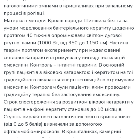
патологічними змінами в кришталиках при запальному
процесі в рогівці.
Матеріал і методи. Кролів породи Шиншила без та за
умови моделювання бактеріального кератиту щоденно
протягом 40 тижнів опромінювали світлом дугової
ртутної лампи (1000 Вт, від 350 до 1150 нм). Частина
тварин протягом експерименту при моделюванні
світлової катаракти отримувала у вигляді інстиляцій
емоксипін. Контроль – інтактні тварини. В основній
групі пацієнтів з віковою катарактою і кератитом на тлі
традиційного лікування хворі інстиляційно отримували
емоксипін. Контролем були пацієнти, яким проводили
традиційну терапію без застосування емоксипіну.
Строк спостереження за розвитком вікової катаракти у
пацієнтів на фоні кератиту становив до 18 місяців.
Ступінь вираженості патологічних змін в кришталиках
(від 0 до 5 балів) визначали за допомогою
офтальмобіомікроскопії. В кришталиках, камерній