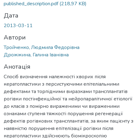
иться...
published_description.pdf
(218,97 KB)
Дата
2013-03-11
Автори
Тройченко, Людмила Федорівна
Дрожжина, Галина Іванівна
Анотація
Спосіб визначення належності хворих після
кератопластики з персистуючими епітеліальними
дефектами та торпідними виразками трансплантатів
рогівки постінфекційної та нейропаралітичної етіології
до класів з помірно вираженими чи вираженими
ознаками ступеня тяжкості порушення регенерації
дефектів рогівкових трансплантатів, за яким пацієнту з
наявністю порушення епітелізації рогівки після
кератопластики здійснюють біомікроскопію