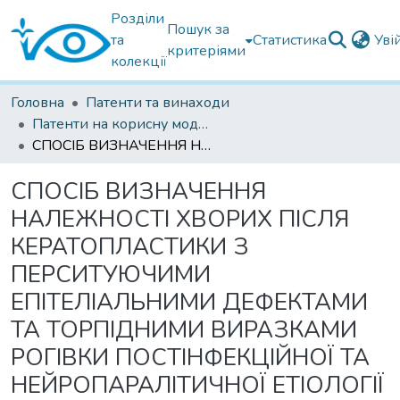
Розділи
Пошук за
та
Статистика
Уві
критеріями
колекції
Головна
Патенти та винаходи
Патенти на корисну модель
СПОСІБ ВИЗНАЧЕННЯ НАЛЕЖНОСТІ ХВОРИХ ПІСЛЯ КЕРАТОПЛАСТИКИ З ПЕРСИТУЮЧИМИ ЕПІТЕЛІАЛЬНИМИ ДЕФЕКТАМИ ТА ТОРПІДНИМИ ВИРАЗКАМИ РОГІВКИ ПОСТІНФЕКЦІЙНОЇ ТА НЕЙРОПАРАЛІТИЧНОЇ ЕТІОЛОГІЇ ДО КЛАСІВ З ПОМІРНО ВИРАЖЕНИМИ ТА ВИРАЖЕНИМИ ОЗНАКАМИ СТУПЕНЯ ТЯЖКОСТІ ПОРУШЕННЯ РЕГЕНЕРАЦІЇ ДЕФЕКТІВ РОГІВКОВИХ ТРАНСПЛАНТАТІВ
СПОСІБ ВИЗНАЧЕННЯ
НАЛЕЖНОСТІ ХВОРИХ ПІСЛЯ
КЕРАТОПЛАСТИКИ З
ПЕРСИТУЮЧИМИ
ЕПІТЕЛІАЛЬНИМИ ДЕФЕКТАМИ
ТА ТОРПІДНИМИ ВИРАЗКАМИ
РОГІВКИ ПОСТІНФЕКЦІЙНОЇ ТА
НЕЙРОПАРАЛІТИЧНОЇ ЕТІОЛОГІЇ