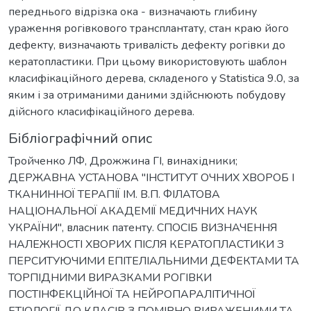
переднього відрізка ока - визначають глибину
ураження рогівкового трансплантату, стан краю його
дефекту, визначають тривалість дефекту рогівки до
кератопластики. При цьому використовують шаблон
класифікаційного дерева, складеного у Statistica 9.0, за
яким і за отриманими даними здійснюють побудову
дійсного класифікаційного дерева.
Бібліографічний опис
Тройченко ЛФ, Дрожжина ГІ, винахідники;
ДЕРЖАВНА УСТАНОВА "ІНСТИТУТ ОЧНИХ ХВОРОБ І
ТКАНИННОЇ ТЕРАПІЇ ІМ. В.П. ФІЛАТОВА
НАЦІОНАЛЬНОЇ АКАДЕМІЇ МЕДИЧНИХ НАУК
УКРАЇНИ", власник патенту. СПОСІБ ВИЗНАЧЕННЯ
НАЛЕЖНОСТІ ХВОРИХ ПІСЛЯ КЕРАТОПЛАСТИКИ З
ПЕРСИТУЮЧИМИ ЕПІТЕЛІАЛЬНИМИ ДЕФЕКТАМИ ТА
ТОРПІДНИМИ ВИРАЗКАМИ РОГІВКИ
ПОСТІНФЕКЦІЙНОЇ ТА НЕЙРОПАРАЛІТИЧНОЇ
ЕТІОЛОГІЇ ДО КЛАСІВ З ПОМІРНО ВИРАЖЕНИМИ ТА