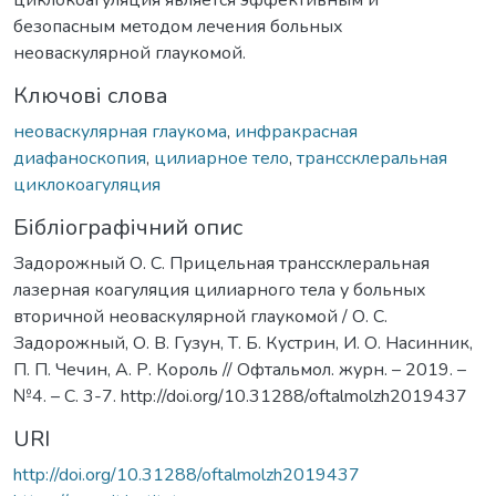
безопасным методом лечения больных
неоваскулярной глаукомой.
Ключові слова
неоваскулярная глаукома
,
инфракрасная
диафаноскопия
,
цилиарное тело
,
транссклеральная
циклокоагуляция
Бібліографічний опис
Задорожный О. С. Прицельная транссклеральная
лазерная коагуляция цилиарного тела у больных
вторичной неоваскулярной глаукомой / О. С.
Задорожный, О. В. Гузун, Т. Б. Кустрин, И. О. Насинник,
П. П. Чечин, А. Р. Король // Офтальмол. журн. – 2019. –
№4. – С. 3-7. http://doi.org/10.31288/oftalmolzh2019437
URI
http://doi.org/10.31288/oftalmolzh2019437