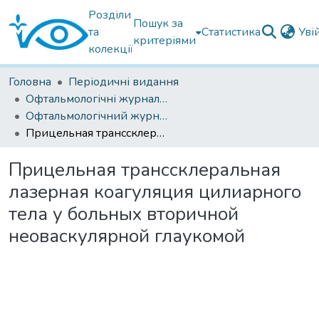
Розділи
Пошук за
та
Статистика
Уві
критеріями
колекції
Головна
Періодичні видання
Офтальмологічні журнали українські
Офтальмологічний журнал 2019
Прицельная транссклеральная лазерная коагуляция цилиарного тела у больных вторичной неоваскулярной глаукомой
Прицельная транссклеральная
лазерная коагуляция цилиарного
тела у больных вторичной
неоваскулярной глаукомой