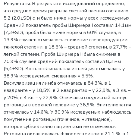
Результаты. В результате исследований определено,
что среднее время разрыва слезной пленки составило
5,2 (2,0±SD) с, и было ниже нормы у всех исследуемых.
Cредний показатель пробы Ширмера I составил 14,1мм
(7,3±SD), проба была ниже нормы в 60% случаев, в
13,9% случаев отмечалось снижение слезопродукции
тяжелой степени, в 18,5% – средней степени, в 27,7% –
легкой степени. Проба Ширмера II была снижена в
70,9% случаев средний показатель составил 8,3 мм
(5,4±SD). Конъюнктивальная инъекция отмечалась у
38,9% исследуемых, смешанная у 5,5%.
Васкуляризация лимба отмечалась в 84,3%, в 1
квадранте – у 18,5%, в 2 квадрантах – у 22,9%, в 3 кв. –
у 20%, в 4 кв. – у 22,9%. Отмечался сосудистый паннус
роговицы в верхней половине у 38,9%. Эпителиопатия
отмечалась у 14,6%. У 30,9% исследуемых наблюдалось
помутнение роговицы (точечное, нитевидное),
которое субъективно пациентами не отмечалось.
Роговица окрашивалась флюоресцеином в 21,1 %, в 1