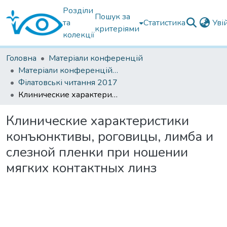
Розділи
Пошук за
та
Статистика
Уві
критеріями
колекції
Головна
Матеріали конференцій
Матеріали конференцій Інституту Філатова
Філатовські читання 2017
Клинические характеристики конъюнктивы, роговицы, лимба и слезной пленки при ношении мягких контактных линз
Клинические характеристики
конъюнктивы, роговицы, лимба и
слезной пленки при ношении
мягких контактных линз