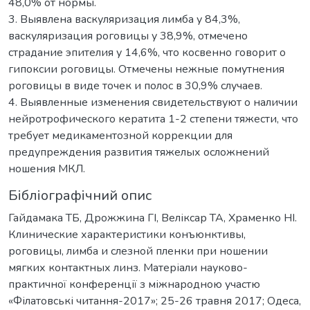
48,0% от нормы.
3. Выявлена васкуляризация лимба у 84,3%,
васкуляризация роговицы у 38,9%, отмечено
страдание эпителия у 14,6%, что косвенно говорит о
гипоксии роговицы. Отмечены нежные помутнения
роговицы в виде точек и полос в 30,9% случаев.
4. Выявленные изменения свидетельствуют о наличии
нейротрофического кератита 1-2 степени тяжести, что
требует медикаментозной коррекции для
предупреждения развития тяжелых осложнений
ношения МКЛ.
Бібліографічний опис
Гайдамака ТБ, Дрожжина ГІ, Веліксар ТА, Храменко НІ.
Клинические характеристики конъюнктивы,
роговицы, лимба и слезной пленки при ношении
мягких контактных линз. Матеріали науково-
практичної конференції з міжнародною участю
«Філатовські читання-2017»; 25-26 травня 2017; Одеса,