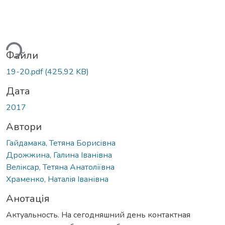
житься...
Файли
19-20.pdf
(425,92 KB)
Дата
2017
Автори
Гайдамака, Тетяна Борисівна
Дрожжина, Галина Іванівна
Веліксар, Тетяна Анатоліївна
Храменко, Наталія Іванівна
Анотація
Актуальность. На сегодняшний день контактная