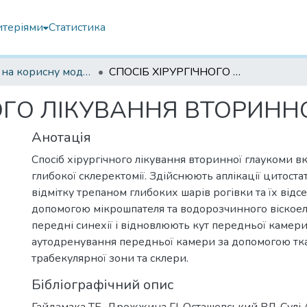
итеріями
Статистика
Патенти на корисну модель
СПОСІБ ХІРУРГІЧНОГО ЛІКУВАННЯ ВТОРИННОЇ ГЛАУКОМИ
НОГО ЛІКУВАННЯ ВТОРИНН
Анотація
Спосіб хірургічного лікування вторинної глаукоми в
глибокої склеректомії. Здійснюють аплікації цитост
відмітку трепаном глибоких шарів рогівки та їх відс
допомогою мікрошпателя та водорозчинного віскоел
передні синехії і відновлюють кут передньої камер
аутодренування передньої камери за допомогою тк
трабекулярної зони та склери.
Бібліографічний опис