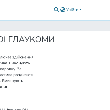
Увійти
ОЇ ГЛАУКОМИ
ключає здійснення
атика. Виконують
епаровку. За
астика розділяють
и. Виконують
анин