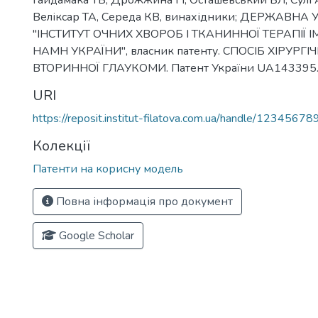
Гайдамака ТБ, Дрожжина ГІ, Осташевський ВЛ, Сулі 
Веліксар ТА, Середа КВ, винахідники; ДЕРЖАВНА
"ІНСТИТУТ ОЧНИХ ХВОРОБ І ТКАНИННОЇ ТЕРАПІЇ ІМ
НАМН УКРАЇНИ", власник патенту. СПОСІБ ХІРУРГ
ВТОРИННОЇ ГЛАУКОМИ. Патент України UA143395. 
URI
https://reposit.institut-filatova.com.ua/handle/1234567
Колекції
Патенти на корисну модель
Повна інформація про документ
Google Scholar