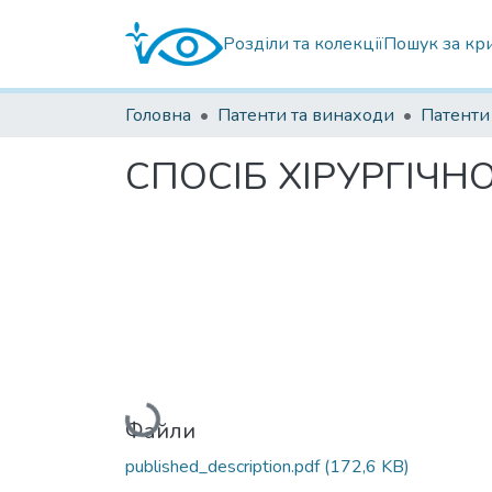
Розділи та колекції
Пошук за кр
Головна
Патенти та винаходи
СПОСІБ ХІРУРГІЧ
Вантажиться...
Файли
published_description.pdf
(172,6 KB)