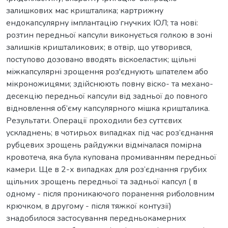
залишкових мас кришталика; картрижну
ендокапсулярну імплантацію гнучких ІОЛ; та нові:
розтин передньої капсули виконується голкою в зоні
залишків кришталикових; в отвір, що утворився,
поступово дозовано вводять віскоеластик; щільні
міжкапсулярні зрощення роз'єднують шпателем або
мікроножицями; здійснюють повну віско- та механо-
десекцію передньої капсули від задньої до повного
відновлення об’єму капсулярного мішка кришталика.
Результати. Операції проходили без суттєвих
ускладнень; в чотирьох випадках під час роз’єднання
рубцевих зрощень райдужки відмічалася помірна
кровотеча, яка була купована промиванням передньої
камери. Ще в 2-х випадках для роз’єднання грубих
щільних зрощень передньої та задньої капсул ( в
одному - після проникаючого поранення риболовним
крючком, в другому - після тяжкої контузії)
знадобилося застосування передньокамерних