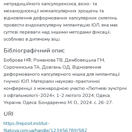
нетрадиційного капсулорексиса, віско- та
механодисекції міжкапсулярних зрощень та
відновлення деформованих капсулярних склепінь
провести ендокапсулярну імплантацію ІОЛ, яка має
суттєві переваги над іншими методами фіксації,
особливо в дитячому віці.
Бібліографічний опис
Боброва НФ, Романова ТВ, Дембовецька ГМ,
Сорочинська ТА, Довгань ОД. Відновлення
деформованого капсулярного мішка для імплантації
гнучкої ІОЛ. Матеріали науково-практичної
конференції з міжнародною участю «Лютневі зучстрічі
з офтальмології-2024»; 1-2 лютого 2024; Одеса,
Україна. Одеса: Бондаренко М. О., 2024. с. 26-27.
URI
https://reposit.institut-
filatova.com.ua/handle/123456789/582