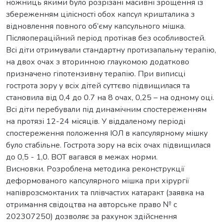
ножниць якими було розрізані масивні зрощення із
збереженням цілісності обох капсул кришталика з
відновлення повного об’єму капсульного мішка.
Післяопераційний період протікав без особливостей.
Всі діти отримували стандартну протизапальну терапію,
на двох очах з вторинною глаукомою додатково
призначено гіпотензивну терапію. При виписці
гострота зору у всіх дітей суттєво підвищилася та
становила від 0,4 до 0.7 на 8 очах, 0,25 – на одному оці.
Всі діти перебували під динамічним спостереженням
на протязі 12-24 місяців. У віддаленому періоді
спостереження положення ІОЛ в капсулярному мішку
було стабільне. Гострота зору на всіх очах підвищилася
до 0,5 - 1,0. ВОТ вагався в межах норми.
Висновки. Розроблена методика реконструкції
деформованого капсулярного мішка при хірургії
напіврозсмоктаних та плівчастих катаракт (заявка на
отримання свідоцтва на авторське право № с
202307250) дозволяє за рахунок здійснення