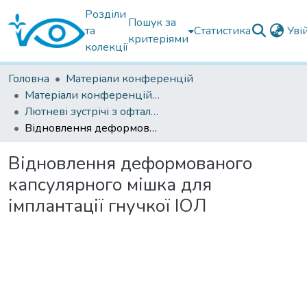
Розділи
Пошук за
та
Статистика
Уві
критеріями
колекції
Головна
Матеріали конференцій
Матеріали конференцій Інституту Філатова
Лютневі зустрічі з офтальмології 2024
Відновлення деформованого капсулярного мішка для імплантації гнучкої ІОЛ
Відновлення деформованого
капсулярного мішка для
імплантації гнучкої ІОЛ