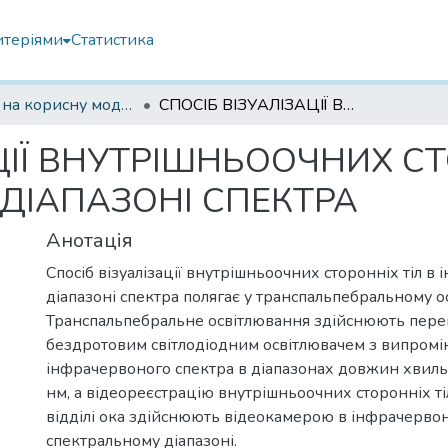
итеріями
Статистика
Патенти на корисну модель
СПОСІБ ВІЗУАЛІЗАЦІЇ ВНУТРІШНЬООЧНИХ СТОРОННІХ ТІЛ В ІНФРАЧЕРВОНОМУ ДІАПАЗОНІ СПЕКТРА
ЦІЇ ВНУТРІШНЬООЧНИХ СТ
ДІАПАЗОНІ СПЕКТРА
Анотація
Спосіб візуалізації внутрішньоочних сторонніх тіл 
діапазоні спектра полягає у транспальпебральному ос
Транспальпебральне освітлювання здійснюють пер
бездротовим світлодіодним освітлювачем з випром
інфрачервоного спектра в діапазонах довжин хвиль
нм, а відеореєстрацію внутрішньоочних сторонніх т
відділі ока здійснюють відеокамерою в інфрачерво
спектральному діапазоні.