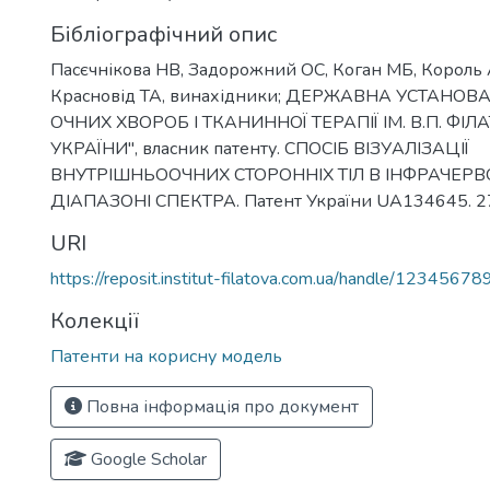
Бібліографічний опис
Пасєчнікова НВ, Задорожний ОС, Коган МБ, Король 
Красновід ТА, винахідники; ДЕРЖАВНА УСТАНОВА
ОЧНИХ ХВОРОБ І ТКАНИННОЇ ТЕРАПІЇ ІМ. В.П. ФІ
УКРАЇНИ", власник патенту. СПОСІБ ВІЗУАЛІЗАЦІЇ
ВНУТРІШНЬООЧНИХ СТОРОННІХ ТІЛ В ІНФРАЧЕР
ДІАПАЗОНІ СПЕКТРА. Патент України UA134645. 27
URI
https://reposit.institut-filatova.com.ua/handle/1234567
Колекції
Патенти на корисну модель
Повна інформація про документ
Google Scholar