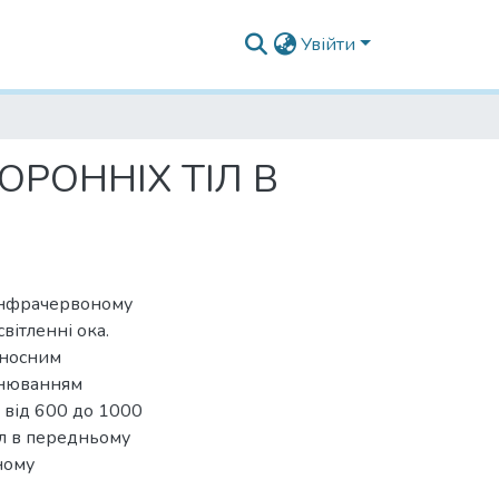
Увійти
ОРОННІХ ТІЛ В
в інфрачервоному
вітленні ока.
еносним
інюванням
 від 600 до 1000
іл в передньому
ному