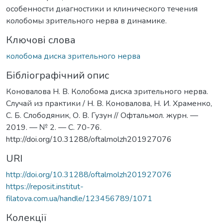
особенности диагностики и клинического течения
колобомы зрительного нерва в динамике.
Ключові слова
колобома диска зрительного нерва
Бібліографічний опис
Коновалова Н. В. Колобома диска зрительного нерва.
Случай из практики / Н. В. Коновалова, Н. И. Храменко,
С. Б. Слободяник, О. В. Гузун // Офтальмол. журн. —
2019. — № 2. — С. 70-76.
http://doi.org/10.31288/oftalmolzh201927076
URI
http://doi.org/10.31288/oftalmolzh201927076
https://reposit.institut-
filatova.com.ua/handle/123456789/1071
Колекції