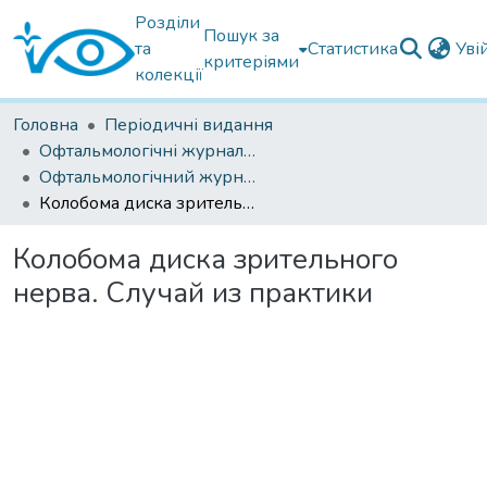
Розділи
Пошук за
та
Статистика
Уві
критеріями
колекції
Головна
Періодичні видання
Офтальмологічні журнали українські
Офтальмологічний журнал 2019
Колобома диска зрительного нерва. Случай из практики
Колобома диска зрительного
нерва. Случай из практики