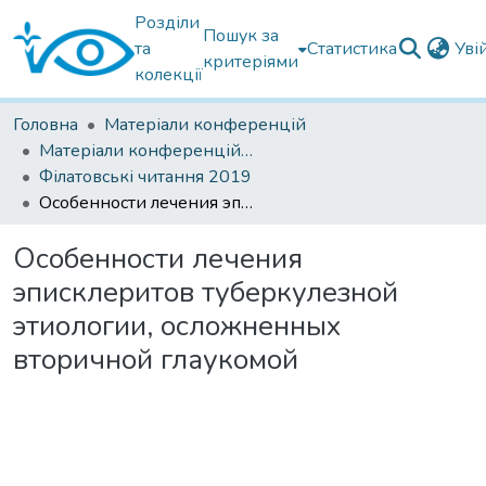
Розділи
Пошук за
та
Статистика
Уві
критеріями
колекції
Головна
Матеріали конференцій
Матеріали конференцій Інституту Філатова
Філатовські читання 2019
Особенности лечения эписклеритов туберкулезной этиологии, осложненных вторичной глаукомой
Особенности лечения
эписклеритов туберкулезной
этиологии, осложненных
вторичной глаукомой