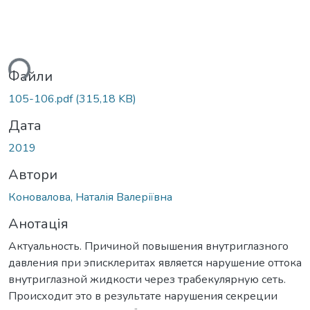
ться...
Файли
105-106.pdf
(315,18 KB)
Дата
2019
Автори
Коновалова, Наталія Валеріївна
Анотація
Актуальность. Причиной повышения внутриглазного
давления при эписклеритах является нарушение оттока
внутриглазной жидкости через трабекулярную сеть.
Происходит это в результате нарушения секреции