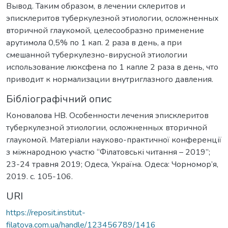
Вывод. Таким образом, в лечении склеритов и
эписклеритов туберкулезной этиологии, осложненных
вторичной глаукомой, целесообразно применение
арутимола 0,5% по 1 кап. 2 раза в день, а при
смешанной туберкулезно-вирусной этиологии
использование люксфена по 1 капле 2 раза в день, что
приводит к нормализации внутриглазного давления.
Бібліографічний опис
Коновалова НВ. Особенности лечения эписклеритов
туберкулезной этиологии, осложненных вторичной
глаукомой. Матеріали науково-практичної конференції
з міжнародною участю “Філатовські читання – 2019”;
23-24 травня 2019; Одеса, Україна. Одеса: Чорномор’я,
2019. c. 105-106.
URI
https://reposit.institut-
filatova.com.ua/handle/123456789/1416