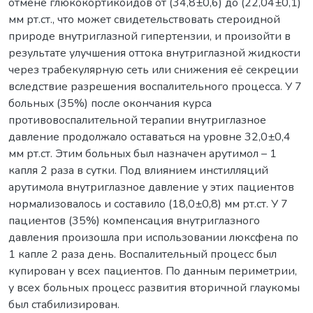
отмене глюкокортикоидов от (34,8±0,6) до (22,04±0,1)
мм рт.ст., что может свидетельствовать стероидной
природе внутриглазной гипертензии, и произойти в
результате улучшения оттока внутриглазной жидкости
через трабекулярную сеть или снижения её секреции
вследствие разрешения воспалительного процесса. У 7
больныx (35%) после окончания курса
противовоспалительной терапии внутриглазное
давление продолжало оставаться на уровне 32,0±0,4
мм рт.ст. Этим больныx был назначен арутимол – 1
капля 2 раза в сутки. Под влиянием инстилляций
арутимола внутриглазное давление у этих пациентов
нормализовалось и составило (18,0±0,8) мм рт.ст. У 7
пациентов (35%) компенсация внутриглазного
давления произошла при использовании люксфена по
1 капле 2 раза день. Воспалительный процесс был
купирован у всех пациентов. По данным периметрии,
у всех больныx процесс развития вторичной глаукомы
был стабилизирован.