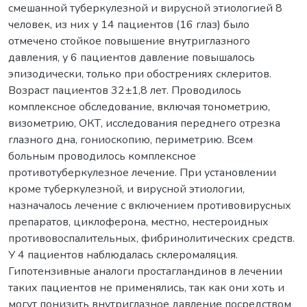
смешанной туберкулезной и вирусной этиологией 8
человек, из них у 14 пациентов (16 глаз) было
отмечено стойкое повышение внутриглазного
давления, у 6 пациентов давление повышалось
эпизодически, только при обострениях склеритов.
Возраст пациентов 32±1,8 лет. Проводилось
комплексное обследование, включая тонометрию,
визометрию, ОКТ, исследования переднего отрезка
глазного дна, гониоскопию, периметрию. Всем
больным проводилось комплексное
противотуберкулезное лечение. При установлении
кроме туберкулезной, и вирусной этиологии,
назначалось лечение с включением противовирусных
препаратов, циклоферона, местно, нестероидных
противовоспалительных, фибринолитических средств.
У 4 пациентов наблюдалась склеромаляция.
Гипотензивные аналоги простагландинов в лечении
таких пациентов не применялись, так как они хоть и
могут понизить внутриглазное давление посредством