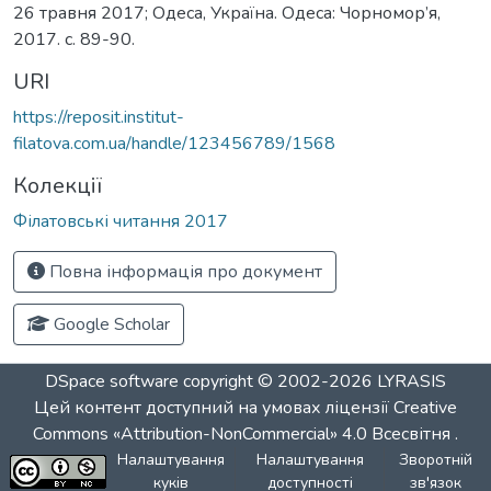
26 травня 2017; Одеса, Україна. Одеса: Чорномор’я,
2017. c. 89-90.
URI
https://reposit.institut-
filatova.com.ua/handle/123456789/1568
Колекції
Філатовські читання 2017
Повна інформація про документ
Google Scholar
DSpace software
copyright © 2002-2026
LYRASIS
Цей контент доступний на умовах ліцензії
Creative
Commons «Attribution-NonCommercial» 4.0 Всесвітня
.
Налаштування
Налаштування
Зворотній
куків
доступності
зв'язок