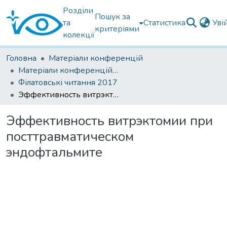
Розділи
Пошук за
та
Статистика
Уві
критеріями
колекції
Головна
Матеріали конференцій
Матеріали конференцій Інституту Філатова
Філатовські читання 2017
Эффективность витрэктомии при посттравматическом эндофтальмите
Эффективность витрэктомии при
посттравматическом
эндофтальмите