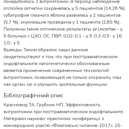
понадобилось 3 витркэтомии. В период наблюдения
отслойка сетчатки сохранялась у 5 пациентов (14,28 %),
субатрофия глазного яблока развилась у 2 пациентов
(5,7 %), энуклеация проведена у 1 пациента (2,85 %).
Получены такие оптические результаты: pr.l.incertae - у
5 больных с ЦХО, ОС, ПВР; 0,02-0,1 - у 9; 0,3-0.9- у 16;
1,0- у 5.
Выводы. Таким образом, наши данные
свидетельствуют о том, что при посттравматическом
эндофтальмите патогенетически обоснованным
является применение современных технологий
витрэктомии, позволяющей не только сохранить глаз
как орган, но и улучшить зрительные функции.
Бібліографічний опис
Красновид ТА, Грубник НП. Эффективность
витрэктомии при посттравматическом эндофтальмите.
Матеріали науково-практичної конференції з
міжнародною участю «Філатовські читання-2017»; 25-