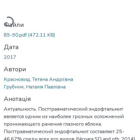
Вантажиться...
Файли
89-90.pdf
(472,11 KB)
Дата
2017
Автори
Красновид, Тетяна Андріївна
Грубник, Наталія Павлівна
Анотація
Актуальность. Посттравматический эндофтальмит
является одним из наиболее грозных осложнений
проникающего ранения глазного яблока.
Посттравматический эндофтальмит составляет 25-
46,67% среди всех его видов (Nicoara SD and oth, 2014).