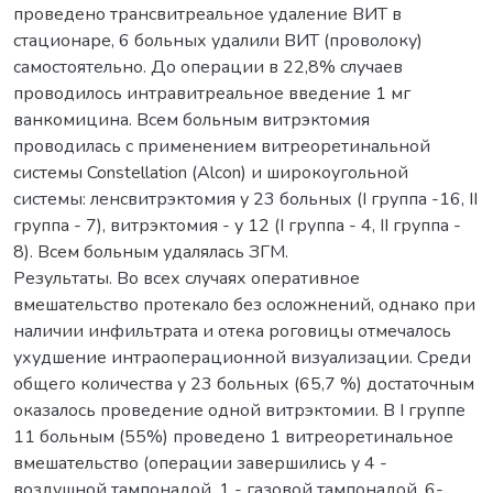
проведено трансвитреальное удаление ВИТ в
стационаре, 6 больных удалили ВИТ (проволоку)
самостоятельно. До операции в 22,8% случаев
проводилось интравитреальное введение 1 мг
ванкомицина. Всем больным витрэктомия
проводилась с применением витреоретинальной
системы Constellation (Alcon) и широкоугольной
системы: ленсвитрэктомия у 23 больных (І группа -16, ІІ
группа - 7), витрэктомия - у 12 (І группа - 4, ІІ группа -
8). Всем больным удалялась ЗГМ.
Результаты. Во всех случаях оперативное
вмешательство протекало без осложнений, однако при
наличии инфильтрата и отека роговицы отмечалось
ухудшение интраоперационной визуализации. Cреди
общего количества у 23 больных (65,7 %) достаточным
оказалось проведение одной витрэктомии. В І группе
11 больным (55%) проведено 1 витреоретинальное
вмешательство (операции завершились у 4 -
воздушной тампонадой, 1 - газовой тампонадой, 6-