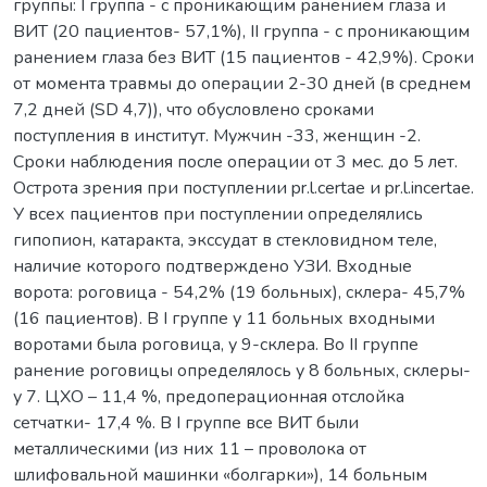
группы: I группа - с проникающим ранением глаза и
ВИТ (20 пациентов- 57,1%), ІІ группа - с проникающим
ранением глаза без ВИТ (15 пациентов - 42,9%). Сроки
от момента травмы до операции 2-30 дней (в среднем
7,2 дней (SD 4,7)), что обусловлено сроками
поступления в институт. Мужчин -33, женщин -2.
Сроки наблюдения после операции от 3 мес. до 5 лет.
Острота зрения при поступлении pr.l.certae и pr.l.incertаe.
У всех пациентов при поступлении определялись
гипопион, катаракта, экссудат в стекловидном теле,
наличие которого подтверждено УЗИ. Входные
ворота: роговица - 54,2% (19 больных), склера- 45,7%
(16 пациентов). В І группе у 11 больных входными
воротами была роговица, у 9-склера. Во ІІ группе
ранение роговицы определялось у 8 больных, склеры-
у 7. ЦХО – 11,4 %, предоперационная отслойка
сетчатки- 17,4 %. В І группе все ВИТ были
металлическими (из них 11 – проволока от
шлифовальной машинки «болгарки»), 14 больным