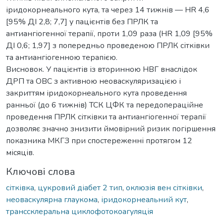
іридокорнеального кута, та через 14 тижнів — HR 4,6
[95% ДІ 2,8; 7,7] у пацієнтів без ПРЛК та
антиангіогенної терапії, проти 1,09 раза (HR 1,09 [95%
ДІ 0,6; 1,97] з попередньо проведеною ПРЛК сітківки
та антиангіогенною терапією.
Висновок. У пацієнтів із вторинною НВГ внаслідок
ДРП та ОВС з активною неоваскуляризацією і
закриттям іридокорнеального кута проведення
ранньої (до 6 тижнів) ТСК ЦФК та передопераційне
проведення ПРЛК сітківки та антиангіогенної терапії
дозволяє значно знизити ймовірний ризик погіршення
показника МКГЗ при спостереженні протягом 12
місяців.
Ключові слова
сітківка
,
цукровий діабет 2 тип
,
оклюзія вен сітківки
,
неоваскулярна глаукома
,
іридокорнеальний кут
,
транссклеральна циклофотокоагуляція