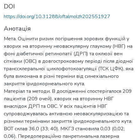
DOI
https://doi.org/10.31288/oftalmolzh202551927
Анотація
Мета. Оцінити ризик погіршення зорових функцій у
хворих на вторинну неоваскулярну глаукому (НВГ) на
фоні діабетичної ретинопатії (ДРП) та оклюзії вен
сітківки (ОВС) в довгостроковому періоді після діодної
транссклеральної циклофотокоагуляції (ТСК ЦФК), яка
була виконана в різні терміни від синехіального
закриття іридокорнеального кута.
Матеріал та методи. В дослідженні спостерігалося 209
пацієнтів (209 очей), хворих на вторинну НВГ
внаслідок ДРП та ОВС. У всіх пацієнтів НВГ
супроводжувалась активною неоваскуляризацією та
різними термінами закриття іридокорнеального кута.
ВОТ склав 36,0 (33; 40). МКГЗ становила 0,03 (0,02;
0,06). Передопераційно панретинальна лазерна