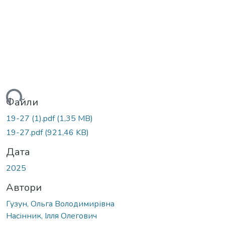
ься...
Файли
19-27 (1).pdf
(1,35 MB)
19-27.pdf
(921,46 KB)
Дата
2025
Автори
Гузун, Ольга Володимирівна
Насінник, Ілля Олегович