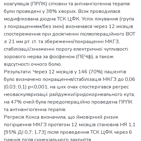
коагуляція (ПРЛК) сітківки та антиангіогенна терапія
були проведені у 38% хворих. Всім проводилася
модифікована діодна ТСК ЦФК. Успіх лікування (група
з покращенням/без змін) визначався через 12 місяців
спостереження при досягненні післяопераційного ВОТ
≤ 21 мм рт. ст. та збереженні/покращенні МКГЗ,
стабілізації/зниженні порогу електричної чутливості
зорового нерва за фосфеном (ПЕЧф), а також
відсутності очного болю.
Результати. Через 12 місяців у 146 (70%) пацієнтів
було визначено покращення/стабілізація МКГЗ до 0,06
(0,03; 0,1) p<0,001, на цих очах спостерігався регрес
неоваскуляризації райдужки/іридокорнеального кута,
на 47% очей була передопераційно проведена ПРЛК
та антиангіогенна терапія.
Регресія Кокса визначила, що ймовірний ризик
погіршення МКГЗ протягом 12 місяців становив HR 1,1
[95% ДІ 0,7; 1,73] після проведення ТСК ЦФК через 6
тижнів після синехіального закриття