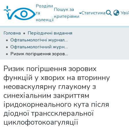
Розділи
Пошук за
та
Статистика
Уві
критеріями
колекції
Головна
Періодичні видання
Офтальмологічні журнали українські
Офтальмологічний журнал 2025
Ризик погіршення зорових функцій у хворих на вторинну неоваскулярну глаукому з синехіальним закриттям іридокорнеального кута після діодної транссклеральної циклофотокоагуляції
Ризик погіршення зорових
функцій у хворих на вторинну
неоваскулярну глаукому з
синехіальним закриттям
іридокорнеального кута після
діодної транссклеральної
циклофотокоагуляції