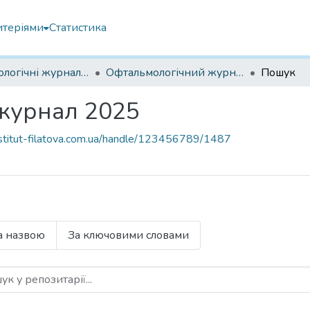
итеріями
Статистика
Офтальмологічні журнали українські
Офтальмологічний журнал 2025
Пошук
журнал 2025
.institut-filatova.com.ua/handle/123456789/1487
а назвою
За ключовими словами