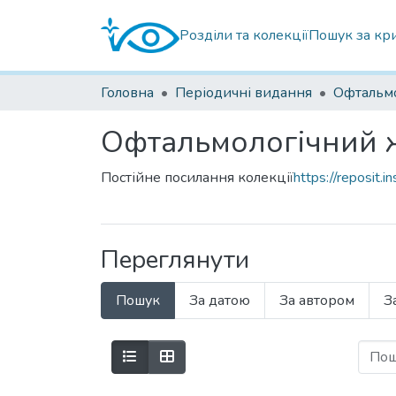
Розділи та колекції
Пошук за кр
Головна
Періодичні видання
Офтальмологічний 
Постійне посилання колекції
https://reposit
Переглянути
Пошук
За датою
За автором
З