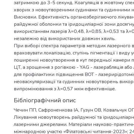
затримкою до 3-5 секунд. Коагуляція в жовтому спе
хворих з новоутвореними судинами та судинними 
Висновки. Ефективність органозберігаючого лікува
райдужної оболонки та іридоциліарної зони досягну
використанням лазерів λ=0,48, λ=0,85, λ=0,53 та λ=
незалежно від використаних довжин хвиль.
При виборі спектра параметрів методик лазерного 
враховувати локалізацію, ступінь пігментації і виду
поширенні новоутворення в кут передньої камери 
ЦТ, а зрощення з рогівкою - YAG - лазерабляція або
для профілактики підвищення ВОТ - лазерирідотомі
неоваскуляризації та судинних новоутворень викор
випромінювання з λ=0,57 мкм ефективніше.
Бібліографічний опис
Чечин ПП, Сафроненкова ІА, Гузун ОВ, Ковальчук О
Лікування новоутворень райдужної та іридоциліарн
лазерними джерелами. Матеріали науково-практичн
міжнародною участю «Філатовські читання-2023»; 2