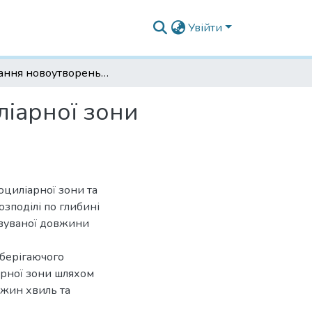
Увійти
Лікування новоутворень райдужної та іридоциліарної зони різними лазерними джерелами
ліарної зони
оциліарної зони та
озподілі по глибині
овуваної довжини
берігаючого
арної зони шляхом
вжин хвиль та