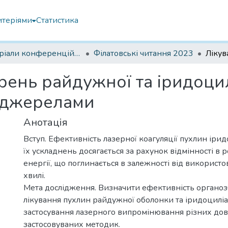
итеріями
Статистика
Матеріали конференцій Інституту Філатова
Філатовські читання 2023
рень райдужної та іридоци
 джерелами
Анотація
Вступ. Ефективність лазерної коагуляції пухлин ірид
їх ускладнень досягається за рахунок відмінності в р
енергії, що поглинається в залежності від використ
хвилі.
Мета дослідження. Визначити ефективність органоз
лікування пухлин райдужної оболонки та іридоцилі
застосування лазерного випромінювання різних до
застосовуваних методик.