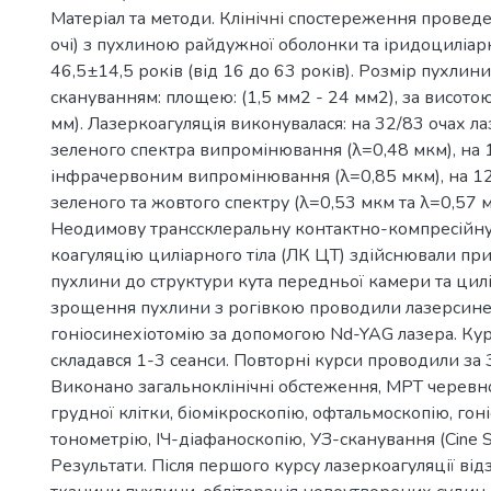
Матеріал та методи. Клінічні спостереження провед
очі) з пухлиною райдужної оболонки та іридоциліарн
46,5±14,5 років (від 16 до 63 років). Розмір пухлин
скануванням: площею: (1,5 мм2 - 24 мм2), за висотою
мм). Лазеркоагуляція виконувалася: на 32/83 очах л
зеленого спектра випромінювання (λ=0,48 мкм), на 
інфрачервоним випромінювання (λ=0,85 мкм), на 12
зеленого та жовтого спектру (λ=0,53 мкм та λ=0,57 м
Неодимову транссклеральну контактно-компресійну
коагуляцію циліарного тіла (ЛК ЦТ) здійснювали пр
пухлини до структури кута передньої камери та цилі
зрощення пухлини з рогівкою проводили лазерсине
гоніосинехіотомію за допомогою Nd-YAG лазера. Кур
складався 1-3 сеанси. Повторні курси проводили за 3
Виконано загальноклінічні обстеження, МРТ черевн
грудної клітки, біомікроскопію, офтальмоскопію, гон
тонометрію, ІЧ-діафаноскопію, УЗ-сканування (Сine S
Результати. Після першого курсу лазеркоагуляції від