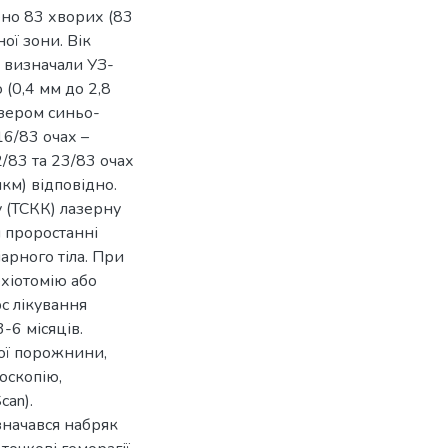
ено 83 хворих (83
ої зони. Вік
и визначали УЗ-
 (0,4 мм до 2,8
азером синьо-
16/83 очах –
/83 та 23/83 очах
км) відповідно.
 (ТСКК) лазерну
и проростанні
арного тіла. При
хіотомію або
с лікування
-6 місяців.
ої порожнини,
іоскопію,
can).
значався набряк