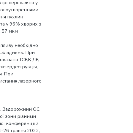
ктрі переважно у
новоутвореннями.
ння пухлин
та у 96% хворих з
0,57 мкм
впливу необхідно
 ускладнень. При
показано ТСКК ЛК
 лазердеструкція,
я. При
истання лазерного
Г, Задорожний ОС.
ої зони різними
ої конференції з
4-26 травня 2023;