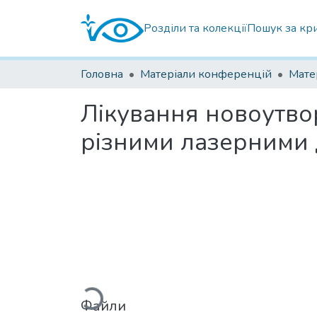
Розділи та колекції
Пошук за кр
Головна
Матеріали конференцій
Лікування новоутво
різними лазерними
Вантажиться...
Файли