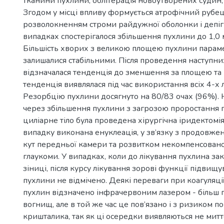
тканини пухлини, облітерація новоутворених судин, т
Згодом у місці впливу формується атрофічний рубец
розволокненням строми райдужної оболонки і депіг
випадках спостерігалося збільшення пухлини до 1,0 
Більшість хворих з великою площею пухлини парам
залишалися стабільними. Після проведення наступних
відзначалася тенденція до зменшення за площею та
тенденція виявлялася під час використання всіх 4-х
Резорбцію пухлини досягнуто на 80/83 очах (96%). 
через збільшення пухлини з загрозою проростання 
циліарне тіло була проведена хірургічна іридектомі
випадку виконана енуклеація, у зв’язку з продовже
кут передньої камери та розвитком некомпенсовано
глаукоми. У випадках, коли до лікування пухлина за
зіниці, після курсу лікування зорові функції підвищ
пухлини не відмічено. Деякі переваги при коагуляці
пухлин відзначено інфрачервоним лазером - більш 
вогнищ, але в той же час це пов’язано і з ризиком
кришталика, так як ці осередки виявляються не миттє