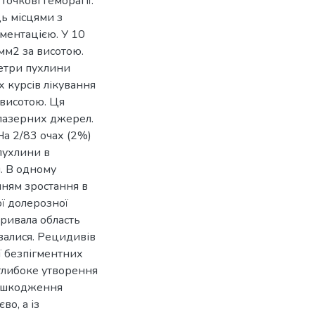
очкові геморагії.
ь місцями з
ментацією. У 10
мм2 за висотою.
етри пухлини
 курсів лікування
 висотою. Ця
 лазерних джерел.
На 2/83 очах (2%)
пухлини в
я. В одному
нням зростання в
ї долерозної
кривала область
увалися. Рецидивів
ї безпігментних
глибоке утворення
 пошкодження
во, а із