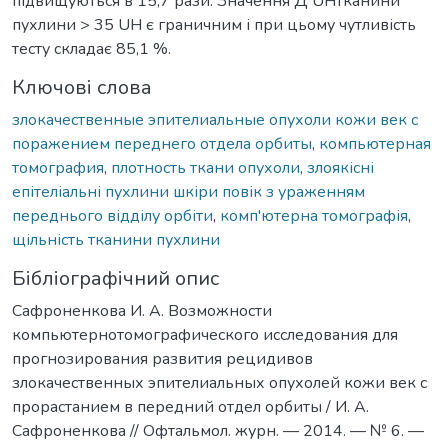
підвищуються в 15,7 рази. Значення Д UHтканини
пухлини > 35 UH є граничним і при цьому чутливість
тесту складає 85,1 %.
Ключові слова
злокачественные эпителиальные опухоли кожи век с
поражением переднего отдела орбиты
,
компьютерная
томография
,
плотность ткани опухоли
,
злоякісні
епітеліальні пухлини шкіри повік з ураженням
переднього відділу орбіти
,
комп'ютерна томографія
,
щільність тканини пухлини
Бібліографічний опис
Сафроненкова И. А. Возможности
компьютернотомографического исследования для
прогнозирования развития рецидивов
злокачественных эпителиальных опухолей кожи век с
прорастанием в передний отдел орбиты / И. А.
Сафроненкова // Офтальмол. журн. — 2014. — № 6. —