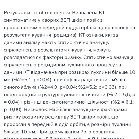
Результати і їх обговорення. Визначена КТ
симптоматика у хворих ЗЕП шкіри повік з
проростанням в передній відділ орбіти щодо впливу на
результат лікування (рецидив). КТ ознаки, які за
даними аналізу мають статис¬тично значущу
спряженість з результатом лікування, можуть
розглядатися як фактори ризику. Статистично значуща
спряженість з рецидивом пухлинного процесу за
даними КТ відзначена при розмірах пухлини більше 10
мм (%2=5,1, р=0,04), при інфільтрації тканин м'язів і
очного яблука (%2=4,9, р=0,04; %2=5,2; р=0,03), при
неоднорідній структурі пухлинної тканини (% 2 = 5,8, р
= 0,04) і різниці денситометричної щільності (%2 = 6,1;
р=0,00). Висновок. Найбільш значущими факторами
ризику розвитку рецидиву ЗЕП шкіри повік, що
проросли в передній відділ орбіти, є розміри пухлини
більше 10 мм. При цьому шанси його розвитку