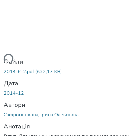
ься...
Файли
2014-6-2.pdf
(832,17 KB)
Дата
2014-12
Автори
Сафроненкова, Ірина Олексіївна
Анотація