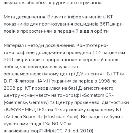
лікування або обсяг хірургічного втручання.
Мета дослідження. Вивчити інформативність КТ
показників для прогнозування рецидивів ЗЄПшкіри
повік з проростанням в передній відділ орбіти.
Матеріал і методи дослідження. Комп'ютерно-
томографічне дослідження проведено 114 пацієнтам
ЗЄП шкіри повік з проростанням в передній відділ
орбіти, які проходили лікування в
офтальмоонкологічному центрі ДУ «Інститут ІБ і ТТ ім.
В. П. Філатова HAMH України» за період з 1998 по
2008 рр. КТ проводилася на базі Діагностичного
центру «Ісма-Інвест» на томографі «Somatom CR»
(«Siemens», Germany) та Центру променевої діагностики
«ЮЖУКРМЕДТЕХ» на 4-х зрізовому спіральному КТ
«Asteion Super-4» («Toshiba», ^pan). Всі пацієнти були з
пухлинами стадії Т3а N0 M0за
класифікацієюрТNM(AJCC, 7th ed. 2010).