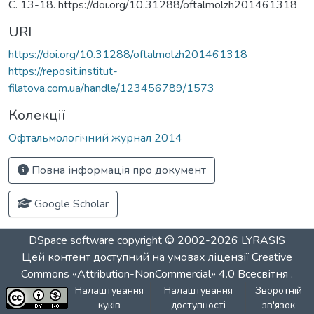
С. 13-18. https://doi.org/10.31288/oftalmolzh201461318
URI
https://doi.org/10.31288/oftalmolzh201461318
https://reposit.institut-
filatova.com.ua/handle/123456789/1573
Колекції
Офтальмологічний журнал 2014
Повна інформація про документ
Google Scholar
DSpace software
copyright © 2002-2026
LYRASIS
Цей контент доступний на умовах ліцензії
Creative
Commons «Attribution-NonCommercial» 4.0 Всесвітня
.
Налаштування
Налаштування
Зворотній
куків
доступності
зв'язок