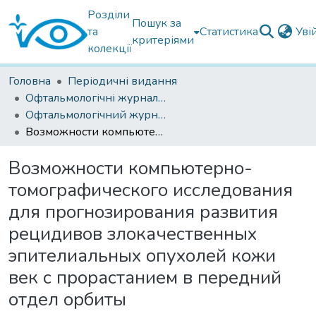
Розділи
Пошук за
та
Статистика
Уві
критеріями
колекції
Головна
Періодичні видання
Офтальмологічні журнали українські
Офтальмологічний журнал 2014
Возможности компьютерно-томографического исследования для прогнозирования развития рецидивов злокачественных эпителиальных опухолей кожи век с прорастанием в передний отдел орбиты
Возможности компьютерно-
томографического исследования
для прогнозирования развития
рецидивов злокачественных
эпителиальных опухолей кожи
век с прорастанием в передний
отдел орбиты