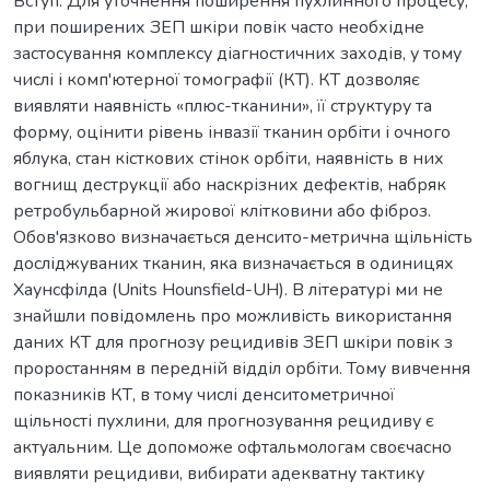
Вступ. Для уточнення поширення пухлинного процесу,
при поширених ЗЕП шкіри повік часто необхідне
застосування комплексу діагностичних заходів, у тому
числі і комп'ютерної томографії (КТ). КТ дозволяє
виявляти наявність «плюс-тканини», її структуру та
форму, оцінити рівень інвазії тканин орбіти і очного
яблука, стан кісткових стінок орбіти, наявність в них
вогнищ деструкції або наскрізних дефектів, набряк
ретробульбарной жирової клітковини або фіброз.
Обов'язково визначається денсито-метрична щільність
досліджуваних тканин, яка визначається в одиницях
Хаунсфілда (Units Hounsfield-UH). В літературі ми не
знайшли повідомлень про можливість використання
даних КТ для прогнозу рецидивів ЗЕП шкіри повік з
проростанням в передній відділ орбіти. Тому вивчення
показників КТ, в тому числі денситометричної
щільності пухлини, для прогнозування рецидиву є
актуальним. Це допоможе офтальмологам своєчасно
виявляти рецидиви, вибирати адекватну тактику