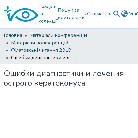
Розділи
Пошук за
та
Статистика
Уві
критеріями
колекції
Головна
Матеріали конференцій
Матеріали конференцій Інституту Філатова
Філатовські читання 2019
Ошибки диагностики и лечения острого кератоконуса
Ошибки диагностики и лечения
острого кератоконуса