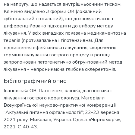
на напругу, що надається внутрішньоочним тиском.
Клінічно виділено 3 форми ОК (локальний,
субтотальний і тотальний), що дозволяє вчасно і
диференційовано підходити до вибору методу
лікування. У всіх випадках показана медикаментозна
терапія (протизапальна і гіпотензивна). Для
підвищення ефективності лікування, скорочення
термінів купування гострого процесу в рогівці
запропонован патогенетично обгрунтований метод
лікування - непроникаюча глибока склеректомія.
Бібліографічний опис
Івановська ОВ. Патогенез, клініка, діагностика і
лікування гострого кератоконуса. Матеріали
Всеукраїнської науково-практичної конференції
“Актуальні питання офтальмології”; 22-23 вересня
2021 року; Миколаїв, Україна. Одеса: «Чорномор’я»,
2021. С. 40-43.