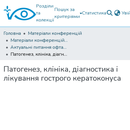
Розділи
Пошук за
та
Статистика
Уві
критеріями
колекції
Головна
Матеріали конференцій
Матеріали конференцій Інституту Філатова
Актуальні питання офтальмології 2021
Патогенез, клініка, діагностика і лікування гострого кератоконуса
Патогенез, клініка, діагностика і
лікування гострого кератоконуса