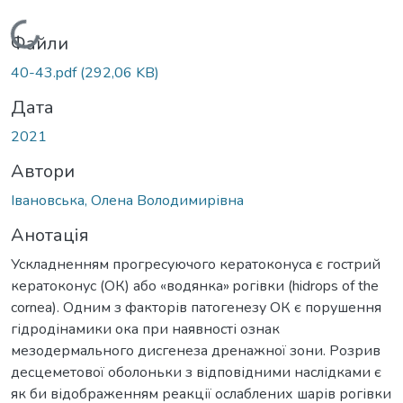
Вантажиться...
Файли
40-43.pdf
(292,06 KB)
Дата
2021
Автори
Івановська, Олена Володимирівна
Анотація
Ускладненням прогресуючого кератоконуса є гострий
кератоконус (ОК) або «водянка» pогівки (hidrops of the
cornea). Одним з факторів патогенезу ОК є порушення
гідродінамики ока при наявності ознак
мезодермального дисгенеза дренажної зони. Розрив
десцеметової оболоньки з відповідними наслідками є
як би відображенням реакції ослаблених шарів рогівки