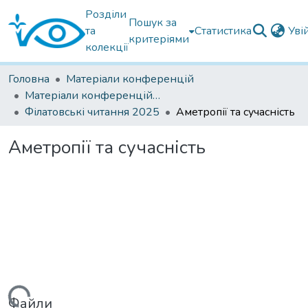
Розділи
Пошук за
та
Статистика
Уві
критеріями
колекції
Головна
Матеріали конференцій
Матеріали конференцій Інституту Філатова
Філатовські читання 2025
Аметропії та сучасність
Аметропії та сучасність
Файли