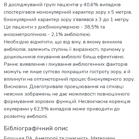
В досліджуваній групі пацієнтів у 40,6% випадків
спостерігався монокулярний характер зору з 5 метрів,
бінокулярний характер зору з’являвся з 3 до 1 метру.
Це пацієнти з дисбінокулярною - 38,5% та
анізометропічною - 2,1% амбліопією.
Необхідно відмітити, що від віку, в якому виникла
амбліопія, залежить ступінь її виразності, причому у
дошкільників лікування амбліопії більш ефективно.
Раннє виявлення і лікування амбліогенних факторів
можуть не лише суттєво покращити гостроту зору, а й
вплинути на оптомоторний процес бінокулярного зору.
Висновки. Довготривале проеціювання на сітківці
неясних зображень не дає можливості повноцінного
формування зорових функцій. Несвоєчасна корекція
окулярами у 62,9% випадків може приводити до
розвитку амбліопії.
Бібліографічний опис
Бруцька ЛА. Аметропії та сучасність. Матеріали