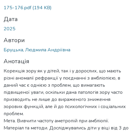
иться...
175-176.pdf
(194 KB)
Дата
2025
Автори
Бруцька, Людмила Андріївна
Анотація
Корекція зору як у дітей, так і у дорослих, що мають
різні аномалії рефракції у поєднанні з амбліопією, в
даний час є однією з проблем, що вимагають
підвищеної уваги, оскільки дана патологія зору часто
призводить не лише до вираженого зниження
зорових функцій, але й до психологічних і соціальних
проблем.
Мета. Вивчити частоту аметропій при амбліопії.
Матеріал та методи. Досліджувались діти у віці від 3 до