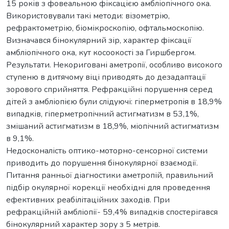
15 років з фовеальною фіксацією амбліопічного ока.
Використовували такі методи: візометрію,
рефрактометрію, біомікроскопію, офтальмоскопію.
Визначався бінокулярний зір, характер фіксації
амбліопічного ока, кут косоокості за Гиршбергом.
Результати. Некориговані аметропії, особливо високого
ступеню в дитячому віці приводять до дезадаптації
зорового сприйняття. Рефракційні порушення серед
дітей з амбліопією були слідуючі: гіперметропія в 18,9%
випадків, гіперметропічний астигматизм в 53,1%,
змішаний астигматизм в 18,9%, міопічний астигматизм
в 9,1%.
Недосконалість оптико-моторно-сенсорної системи
приводить до порушення бінокулярної взаємодії.
Питання ранньої діагностики аметропій, правильний
підбір окулярної корекції необхідні для проведення
ефективних реабілітаційних заходів. При
рефракційній амбліопії- 59,4% випадків спостерігався
бінокулярний характер зору з 5 метрів.