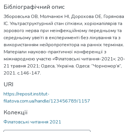
Бібліографічний опис
Зборовська ОВ, Молчанюк НІ, Дорохова ОЕ, Горянова
ІС. Ультраструктурний стан сітківки, хоріокапілярів та
зорового нерва при неінфекційному передньому та
середньому увеїті в експерименті без лікування та з
використанням нейропротектора на ранніх термінах.
Матеріали науково-практичної конференції з
міжнародною участю «Філатовські читання-2021»; 20-
21 травня 2021; Одеса, Україна. Одеса: “Чорномор’я”,
2021. c.146-147.
URI
https://reposit.institut-
filatova.com.ua/handle/123456789/1157
Колекції
Філатовські читання 2021