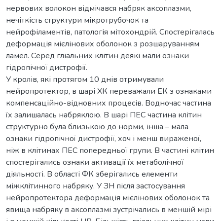
нервових волокон відмічався набряк аксоплазми,
нечіткість структури мікротрубочок та
нейрофіламентів, патологія мітохондрій. Спостерігалась
деформація мієлінових оболонок з розшаруванням
ламел. Серед гліальних клітин деякі мали ознаки
гідропічної дистрофії.
У кролів, які протягом 10 днів отримували
нейропротектор, в шарі ХК переважали ЕК з ознаками
компенсаційно-відновних процесів. Водночас частина
їх залишалась набряклою. В шарі ПЕС частина клітин
структурно була близькою до норми, інша – мала
ознаки гідропічної дистрофії, хоч і менш вираженої,
ніж в клітинах ПЕС попередньої групи. В частині клітин
спостерігались ознаки активації їх метаболічної
діяльності. В області ФК зберігались елементи
міжклітинного набряку. У ЗН після застосування
нейропротектора деформація мієлінових оболонок та
явища набряку в аксоплазмі зустрічались в меншій мірі