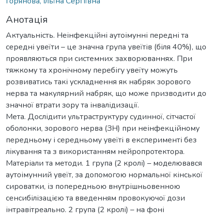
Горянова, Ільїна Сергіївна
Анотація
Актуальність. Неінфекційні аутоімунні передні та
середні увеїти – це значна група увеїтів (біля 40%), що
проявляються при системних захворюваннях. При
тяжкому та хронічному перебігу увеїту можуть
розвиватись такі ускладнення як набряк зорового
нерва та макулярний набряк, що може призводити до
значної втрати зору та інвалідизації.
Мета. Дослідити ультраструктуру судинної, сітчастої
оболонки, зорового нерва (ЗН) при неінфекційному
передньому і середньому увеїті в експерименті без
лікування та з використанням нейропротектора.
Матеріали та методи. 1 група (2 кролі) – моделювався
аутоімунний увеїт, за допомогою нормальної кінської
сироватки, із попередньою внутрішньовенною
сенсибілізацією та введенням провокуючої дози
інтравітреально. 2 група (2 кролі) – на фоні