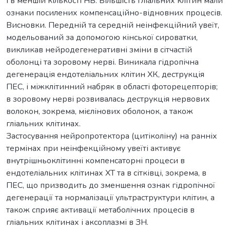
і в меншій кількості НВ. Більшість гліальних клітин мали
ознаки посилених компенсаційно-відновних процесів.
Висновки. Передній та середній неінфекційний увеїт,
модельований за допомогою кінської сироватки,
викликав нейродегенеративні зміни в сітчастій
оболонці та зоровому нерві. Виникала гідропічна
дегенерація ендотеліальних клітин ХК, деструкція
ПЕС, і міжклітинний набряк в області фоторецепторів;
в зоровому нерві розвивалась деструкція нервових
волокон, зокрема, мієлінових оболонок, а також
гліальних клітинах.
Застосування нейропротектора (цитіколіну) на ранніх
термінах при неінфекційному увеїті активує
внутрішньоклітинні компенсаторні процеси в
ендотеліальних клітинах ХТ та в сітківці, зокрема, в
ПЕС, що призводить до зменшення ознак гідропічної
дегенерації та нормалізації ультраструктури клітин, а
також сприяє активації метаболічних процесів в
гліальних клітинах і аксоплазмі в ЗН.