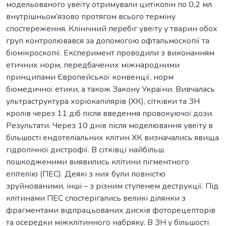
модельованого увеїту отримували цитіколін по 0,2 мл
внутрішньом’язово протягом всього терміну
спостереження. Клінічний перебіг увеїту у тварин обох
груп контролювався за допомогою офтальмоскопії та
біомікроскопії. Експеримент проводили з виконанням
етичних норм, передбачених міжнародними
принципами Європейської конвенції, норм
біомедичної етики, а також Закону України. Вивчалась
ультраструктура хоріокапілярів (ХК), сітківки та ЗН
кролів через 11 діб після введення провокуючої дози.
Результати. Через 10 днів після моделювання увеїту в
більшості ендотеліальних клітин ХК визначались явища
гідропічної дистрофії. В сітківці найбільш
пошкодженими виявились клітини пігментного
епітелію (ПЕС). Деякі з них були повністю
зруйнованими, інші – з різним ступенем деструкції. Під
клітинами ПЕС спостерігались великі ділянки з
фрагментами відпрацьованих дисків фоторецепторів
та осередки міжклітинного набряку. В ЗН у більшості