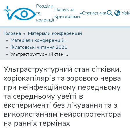
Розділи
Пошук за
та
Статистика
Уві
критеріями
колекції
Головна
Матеріали конференцій
Матеріали конференцій Інституту Філатова
Філатовські читання 2021
Ультраструктурний стан сітківки, хоріокапілярів та зорового нерва при неінфекційному передньому та середньому увеїті в експерименті без лікування та з використанням нейропротектора на ранніх термінах
Ультраструктурний стан сітківки,
хоріокапілярів та зорового нерва
при неінфекційному передньому
та середньому увеїті в
експерименті без лікування та з
використанням нейропротектора
на ранніх термінах