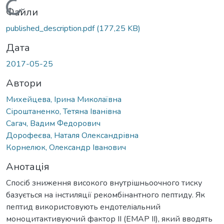
Вантажиться...
Файли
published_description.pdf
(177,25 KB)
Дата
2017-05-25
Автори
Михейцева, Ірина Миколаївна
Сіроштаненко, Тетяна Іванівна
Сагач, Вадим Федорович
Дорофеєва, Наталя Олександрівна
Корнелюк, Олександр Іванович
Анотація
Спосіб зниження високого внутрішньоочного тиску
базується на інстиляції рекомбінантного пептиду. Як
пептид використовують ендотеліальний
моноцитактивуючий фактор II (ЕМАР II), який вводять