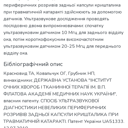
периферичних розривів задньої капсули кришталика
при травматичній катаракті здійснюють за допомогою
датчиків. Ультразвукове дослідження проводять
послідовно двома випромінювачами: спочатку
ультразвуковим датчиком 10 Мгц для заднього відділу
ока, потім короткофокусним високочастотним
ультразвуковим датчиком 20-25 Мгц для переднього
відділу ока.
Бібліографічний опис
Красновид ТА, Ковальчук ОГ, Грубник НП,
винахідники; ДЕРЖАВНА УСТАНОВА "ІНСТИТУТ
ОЧНИХ ХВОРОБ І ТКАНИННОЇ ТЕРАПІЇ ІМ. В.П.
ФІЛАТОВА АКАДЕМІЇ МЕДИЧНИХ НАУК УКРАЇНИ",
власник патенту. СПОСІБ УЛЬТРАЗВУКОВОЇ
ДІАГНОСТИКИ НЕВЕЛИКИХ ПЕРИФЕРИЧНИХ
РОЗРИВІВ ЗАДНЬОЇ КАПСУЛИ КРИШТАЛИКА ПРИ
ТРАВМАТИЧНІЙ КАТАРАКТІ. Патент України UA51333.