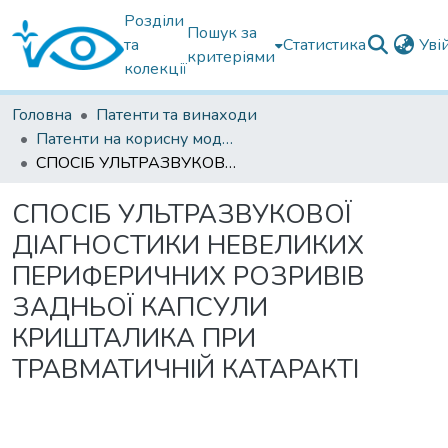
Розділи
Пошук за
та
Статистика
Уві
критеріями
колекції
Головна
Патенти та винаходи
Патенти на корисну модель
СПОСІБ УЛЬТРАЗВУКОВОЇ ДІАГНОСТИКИ НЕВЕЛИКИХ ПЕРИФЕРИЧНИХ РОЗРИВІВ ЗАДНЬОЇ КАПСУЛИ КРИШТАЛИКА ПРИ ТРАВМАТИЧНІЙ КАТАРАКТІ
СПОСІБ УЛЬТРАЗВУКОВОЇ
ДІАГНОСТИКИ НЕВЕЛИКИХ
ПЕРИФЕРИЧНИХ РОЗРИВІВ
ЗАДНЬОЇ КАПСУЛИ
КРИШТАЛИКА ПРИ
ТРАВМАТИЧНІЙ КАТАРАКТІ