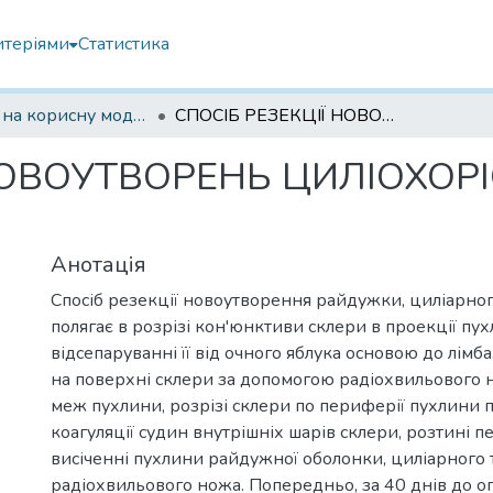
итеріями
Статистика
Патенти на корисну модель
СПОСІБ РЕЗЕКЦІЇ НОВОУТВОРЕНЬ ЦИЛІОХОРІОЇДАЛЬНОЇ ЛОКАЛІЗАЦІЇ
НОВОУТВОРЕНЬ ЦИЛІОХОР
Анотація
Спосіб резекції новоутворення райдужки, циліарного 
полягає в розрізі кон'юнктиви склери в проекції пух
відсепаруванні її від очного яблука основою до лімба
на поверхні склери за допомогою радіохвильового 
меж пухлини, розрізі склери по периферії пухлини п
коагуляції судин внутрішніх шарів склери, розтині п
висіченні пухлини райдужної оболонки, циліарного 
радіохвильового ножа. Попередньо, за 40 днів до 