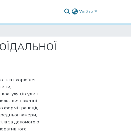
Увійти
ІОЇДАЛЬНОЇ
тіла і хоріоїдеі
лини,
, коагуляції судин
ножа, визначенні
о формі трапеції,
ередньої камери,
тіла за допомогою
оперативного