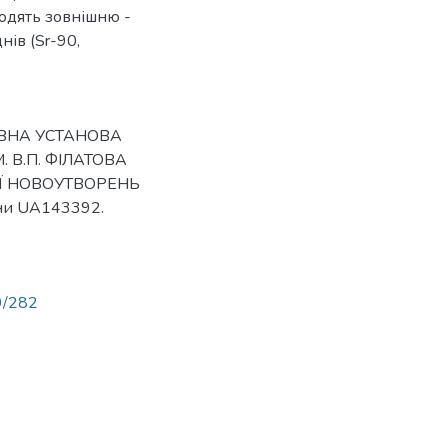
одять зовнішню -
ів (Sr-90,
ЖАВНА УСТАНОВА
. В.П. ФІЛАТОВА
ЦІЇ НОВОУТВОРЕНЬ
ни UA143392.
89/282