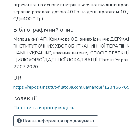
втручання, на основу внутрішньоочної пухлини пров
терапію разовою дозою 40 Гр на день протягом 10 дн
СД=400,0 Гр).
Бібліографічний опис
Малецький АП, Хомякова ОВ, винахідники; ДЕР
"ІНСТИТУТ ОЧНИХ ХВОРОБ І ТКАНИННОЇ ТЕРАПІЇ ІМ
НАМН УКРАЇНИ", власник патенту. СПОСІБ РЕЗЕК
ЦИЛІОХОРІОЇДАЛЬНОЇ ЛОКАЛІЗАЦІЇ. Патент Украї
27.07.2020.
URI
https://reposit.institut-filatova.com.ua/handle/1234567
Колекції
Патенти на корисну модель
Повна інформація про документ