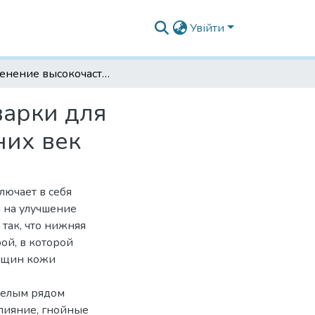
Увійти
Применение высокочастотной электрорезки-сварки для трансконъюктивальной блефаропластики нижних век
варки для
них век
лючает в себя
 на улучшение
так, что нижняя
ой, в которой
орщин кожи
целым рядом
лияние, гнойные