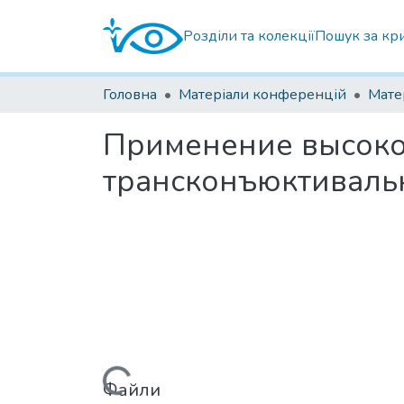
Розділи та колекції
Пошук за кр
Головна
Матеріали конференцій
Применение высоко
трансконъюктиваль
Вантажиться...
Файли