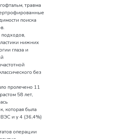
гофтальм, травма
пертрофированные
одимости поиска
в.
 подходов,
пластики нижних
огии глаза и
ой
очастотной
классического без
ыло пролечено 11
астом 58 лет,
ась
, которая была
ВЭС и у 4 (36,4%)
татов операции