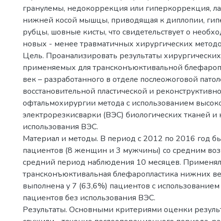
гранулемы, недокоррекция или гиперкоррекция, ла
нижней косой мышцы, приводящая к диплопии, ги
рубцы, шовные кисты, что свидетельствует о необх
новых - менее травматичных хирургических методо
Цель. Проанализировать результаты хирургических
применяемых для трансконъюктивальной блефаро
век – разработанного в отделе послеожоговой патол
восстановительной пластической и реконструктивн
офтальмохирургии метода с использованием высок
электрорезкисварки (ВЭС) биологических тканей и 
использования ВЭС.
Материал и методы. В период с 2012 по 2016 год б
пациентов (8 женщин и 3 мужчины) со средним возр
средний период наблюдения 10 месяцев. Применял
трансконъюктивальная блефаропластика нижних век
выполнена у 7 (63,6%) пациентов с использованием 
пациентов без использования ВЭС.
Результаты. Основными критериями оценки резуль