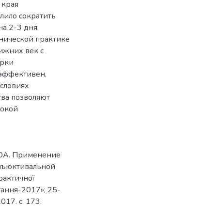
 края
лило сократить
а 2-3 дня.
нической практике
ижних век с
арки
 эффективен,
условиях
тва позволяют
рокой
 ОА. Применение
онъюктивальной
рактичної
тання-2017»; 25-
017. c. 173.