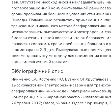
век. Отсутствие необходимости накладывать швы на
послеоперационной конъюнктивальной раны позво
сроки пребывания больного в условиях стационара н
Выводы. Полученные результаты применения в кли
трансконъюктивального метода блефаропластики н
использованием высокочастотной электрорезки-св
биологических тканей показали, что он безопасен и
позволяет сократить сроки пребывания больного в 
стационара на 2-3 дня. Вышеуказанные преимущес
рекомендовать эту методику для применения в ши
офтальмологической практике.
Бібліографічний опис
Якименко СА, Костенко ПО, Бузник ОІ, Хрустальова
высокочастотной электрорезки-сварки для транск
блефаропластики нижних век. Матеріали науково-п
конференції з міжнародною участю «Філатовські чи
26 травня 2017; Одеса, Україна. Одеса: Чорномор’я, 2