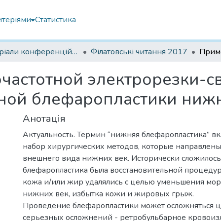
итеріями
Статистика
Матеріали конференцій Інституту Філатова
Філатовські читання 2017
частотной электрорезки-с
ной блефаропластики ниж
Анотація
Актуальность. Термин “нижняя блефаропластика” вк
набор хирургических методов, которые направлены
внешнего вида нижних век. Исторически сложилось 
блефаропластика была восстановительной процедур
кожа и/или жир удалялись с целью уменьшения м
нижних век, избытка кожи и жировых грыж.
Проведение блефаропластики может осложняться 
серьезных осложнений - ретробульбарное кровоиз