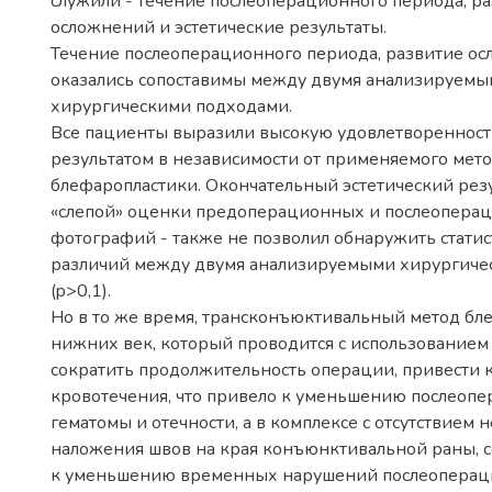
служили - течение послеоперационного периода, р
осложнений и эстетические результаты.
Течение послеоперационного периода, развитие о
оказались сопоставимы между двумя анализируем
хирургическими подходами.
Все пациенты выразили высокую удовлетворенност
результатом в независимости от применяемого мет
блефаропластики. Окончательный эстетический резу
«слепой» оценки предоперационных и послеопера
фотографий - также не позволил обнаружить стати
различий между двумя анализируемыми хирургиче
(p>0,1).
Но в то же время, трансконъюктивальный метод бл
нижних век, который проводится с использованием
сократить продолжительность операции, привести
кровотечения, что привело к уменьшению послеоп
гематомы и отечности, а в комплексе с отсутствием
наложения швов на края конъюнктивальной раны, с
к уменьшению временных нарушений послеоперац