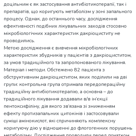
доцільним є як застосування антибіотикотерапії, так і
препаратів, що коригують метаболізм у зоні запального
процесу. Однак, до останнього часу, дослідження
ефективності подібних лікувальних заходів стосовно
мікробіологічних характеристик дакріоциститу не
проводились.
Метою дослідження є вивчення мікробіологічних
характеристик збудників у пацієнтів з дакріоциститом,
за умов традиційного та запропонованого лікування.
Матеріал і методи. Обстежено 82 пацієнта з
обструктивним дакріоциститом, яких поділили на дві
групи: контрольна група отримала передопераційну
традиційну антибіотикотерапію, а основна – до
традиційного лікування додавали в/в ін’єкції
пентоксифіліну, дія якого зв’язана зі зниженням
ефекту протизапальних цитокінів і застосовували
суміші амінокислот, які спричиняють комплексну
коригуючу дію у відношенні до флогогенних порушень
метаболізму. Дослідження проводили перед початком