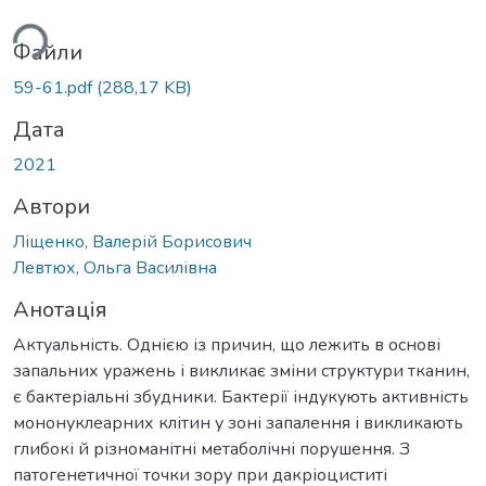
иться...
Файли
59-61.pdf
(288,17 KB)
Дата
2021
Автори
Ліщенко, Валерій Борисович
Левтюх, Ольга Василівна
Анотація
Актуальність. Однією із причин, що лежить в основі
запальних уражень і викликає зміни структури тканин,
є бактеріальні збудники. Бактерії індукують активність
мононуклеарних клітин у зоні запалення і викликають
глибокі й різноманітні метаболічні порушення. З
патогенетичної точки зору при дакріоциститі