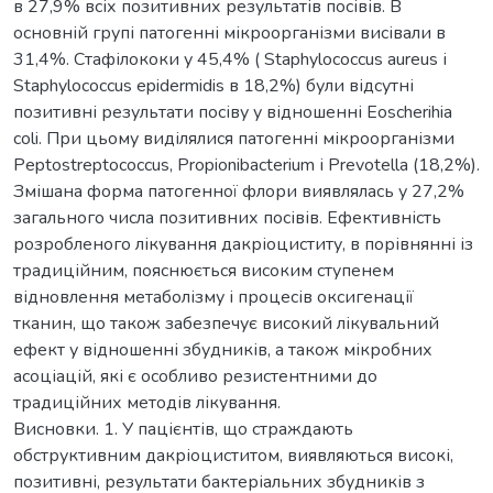
в 27,9% всіх позитивних результатів посівів. В
основній групі патогенні мікроорганізми висівали в
31,4%. Стафілококи у 45,4% ( Staphylococcus aureus і
Staphylococcus epidermidis в 18,2%) були відсутні
позитивні результати посіву у відношенні Eoscherihia
coli. При цьому виділялися патогенні мікроорганізми
Peptostreptococcus, Propionibacterium і Prevotella (18,2%).
Змішана форма патогенної флори виявлялась у 27,2%
загального числа позитивних посівів. Ефективність
розробленого лікування дакріоциститу, в порівнянні із
традиційним, пояснюється високим ступенем
відновлення метаболізму і процесів оксигенації
тканин, що також забезпечує високий лікувальний
ефект у відношенні збудників, а також мікробних
асоціацій, які є особливо резистентними до
традиційних методів лікування.
Висновки. 1. У пацієнтів, що страждають
обструктивним дакріоциститом, виявляються високі,
позитивні, результати бактеріальних збудників з