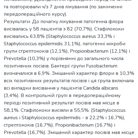
та повторювали ч/з 7 днів лікування (по закінченні
передопераційного курсу).
Результати. До початку лікування патогенна флора
висівалась у 58 пацієнтів з 82 (70,7%). Стафілококи
висівались 63,8% (Staphylococcus aureus 33,3% і
Staphylococcus epidermidis 31,1%), патогенні мікроби
групи стрептококів (12,1%), Propionibacterium (12,1%) і
Prevotella (10,3%) у порівнянні до загального числа
позитивних посівів. Бактерії групи Fusobacterium
визначалися в 6,9%. Змішаний характер флори в 10,3%
всіх позитивних результатів посівів і ця група включала
всі випадки висівання у пацієнтів Candida albicans
(3,4%). В контрольній групі в передопераційному
періоді позитивний результат посівів мав місце в
58,1%. Стафілококи висіяли в 55,5%. (Staphylococcus
aureus і Staphylococcus epidermidis - в 22,2% і 16,7%),
стрептококів (16,7%), Propionibacterium (16,7%) і
Prevotella (16,7%). Змішаний характер посівів мав місце