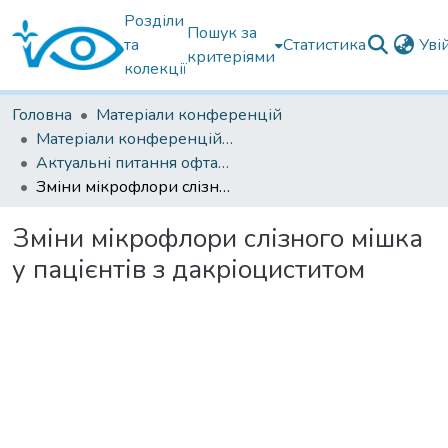
Розділи
Пошук за
та
Статистика
Уві
критеріями
колекції
Головна
Матеріали конференцій
Матеріали конференцій Інституту Філатова
Актуальні питання офтальмології 2021
Зміни мікрофлори слізного мішка у пацієнтів з дакріоциститом
Зміни мікрофлори слізного мішка
у пацієнтів з дакріоциститом