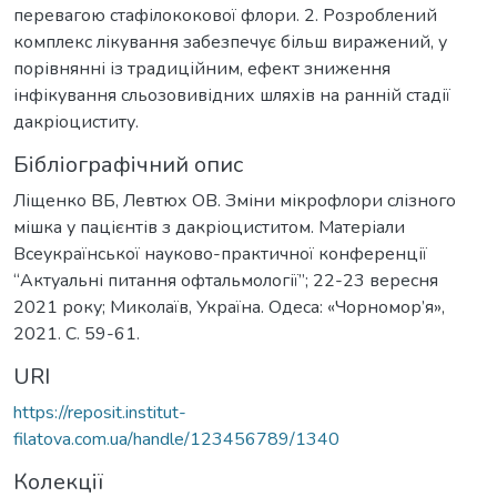
перевагою стафілококової флори. 2. Розроблений
комплекс лікування забезпечує більш виражений, у
порівнянні із традиційним, ефект зниження
інфікування сльозовивідних шляхів на ранній стадії
дакріоциститу.
Бібліографічний опис
Ліщенко ВБ, Левтюх ОВ. Зміни мікрофлори слізного
мішка у пацієнтів з дакріоциститом. Матеріали
Всеукраїнської науково-практичної конференції
“Актуальні питання офтальмології”; 22-23 вересня
2021 року; Миколаїв, Україна. Одеса: «Чорномор’я»,
2021. С. 59-61.
URI
https://reposit.institut-
filatova.com.ua/handle/123456789/1340
Колекції