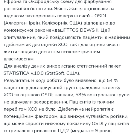
Ефрона та Оксфордську схему для фарбування
рогівки/кон’юнктиви. Якість життя оцінювали за
індексом захворювань поверхні очей – OSDI
(Аллерган, Ірвін, Каліфорнія, США) відповідно до
консенсусної рекомендації TFOS DEWS II. Цей
опитувальник, який повідомляють пацієнти, є надійним
і дійсним як для оцінки ХСО, так і для оцінки якості
життя завдяки достатнім психометричним
властивостям.
Для аналізу даних використано статистичний пакет
STATISTICA v.10.0 (StatSoft, США).
Результати. В ході роботи було виявлено, що 54 %
пацієнтів у досліджуваній групі страждали на легку
ХСО за оцінкою OSDI; навпаки, 58% контрольної групи
не відчували захворювання. Пацієнтів із тяжким
перебігом ХСО не було. Діабетична нейропатія є
потенційним фактором, що знижує чутливість рогівки,
що може сприяти нижчому показнику OSDI у пацієнтів
із тривалою тривалістю ЦД2 (медіана = 9 років,