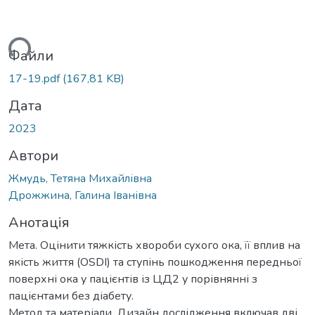
ься...
Файли
17-19.pdf
(167,81 KB)
Дата
2023
Автори
Жмудь, Тетяна Михайлівна
Дрожжина, Галина Іванівна
Анотація
Мета. Оцінити тяжкість хвороби сухого ока, її вплив на
якість життя (OSDI) та ступінь пошкодження передньої
поверхні ока у пацієнтів із ЦД2 у порівнянні з
пацієнтами без діабету.
Метод та матеріали. Дизайн дослідження включав дві