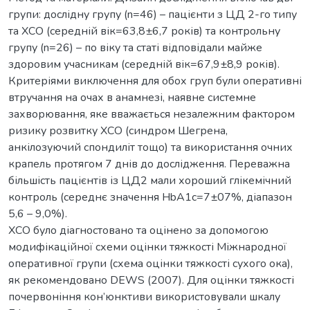
групи: дослідну групу (n=46) – пацієнти з ЦД 2-го типу
та ХСО (середній вік=63,8±6,7 років) та контрольну
групу (n=26) – по віку та статі відповідали майже
здоровим учасникам (середній вік=67,9±8,9 років).
Критеріями виключення для обох груп були оперативні
втручання на очах в анамнезі, наявне системне
захворювання, яке вважається незалежним фактором
ризику розвитку ХСО (синдром Шегрена,
анкілозуючий спондиліт тощо) та використання очних
крапель протягом 7 днів до дослідження. Переважна
більшість пацієнтів із ЦД2 мали хороший глікемічний
контроль (середнє значення HbA1c=7±07%, діапазон
5,6 – 9,0%).
ХСО було діагностовано та оцінено за допомогою
модифікаційної схеми оцінки тяжкості Міжнародної
оперативної групи (схема оцінки тяжкості сухого ока),
як рекомендовано DEWS (2007). Для оцінки тяжкості
почервоніння кон’юнктиви використовували шкалу