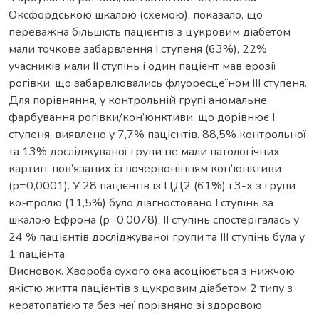
Оксфордською шкалою (схемою), показало, що
переважна більшість пацієнтів з цукровим діабетом
мали точкове забарвлення I ступеня (63%), 22%
учасників мали ІІ ступінь і один пацієнт мав ерозії
рогівки, що забарвлювались флуоресцеїном III ступеня.
Для порівняння, у контрольній групі аномальне
фарбування рогівки/кон’юнктиви, що дорівнює I
ступеня, виявлено у 7,7% пацієнтів. 88,5% контрольної
та 13% досліджуваної групи не мали патологічних
картин, пов’язаних із почервонінням кон’юнктиви
(р=0,0001). У 28 пацієнтів із ЦД2 (61%) і 3-х з групи
контролю (11,5%) було діагностовано I ступінь за
шкалою Ефрона (р=0,0078). ІІ ступінь спостерігалась у
24 % пацієнтів досліджуваної групи та ІІІ ступінь була у
1 пацієнта.
Висновок. Хвороба сухого ока асоціюється з нижчою
якістю життя пацієнтів з цукровим діабетом 2 типу з
кератопатією та без неї порівняно зі здоровою