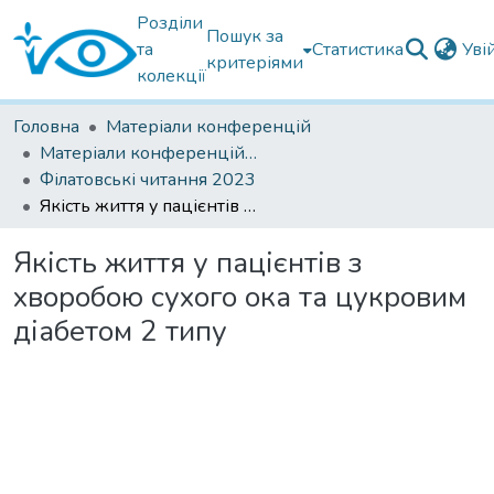
Розділи
Пошук за
та
Статистика
Уві
критеріями
колекції
Головна
Матеріали конференцій
Матеріали конференцій Інституту Філатова
Філатовські читання 2023
Якість життя у пацієнтів з хворобою сухого ока та цукровим діабетом 2 типу
Якість життя у пацієнтів з
хворобою сухого ока та цукровим
діабетом 2 типу