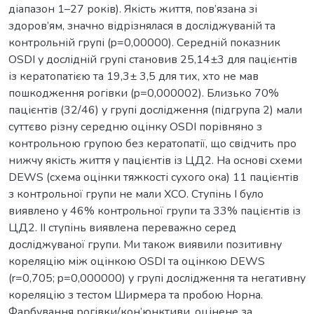
діапазон 1–27 років). Якість життя, пов’язана зі
здоров’ям, значно відрізнялася в досліджуваній та
контрольній групі (p=0,00000). Середній показник
OSDI у дослідній групі становив 25,14±3 для пацієнтів
із кератопатією та 19,3± 3,5 для тих, хто не мав
пошкодження рогівки (p=0,000002). Близько 70%
пацієнтів (32/46) у групі дослідження (підгрупа 2) мали
суттєво різну середню оцінку OSDI порівняно з
контрольною групою без кератопатії, що свідчить про
нижчу якість життя у пацієнтів із ЦД2. На основі схеми
DEWS (схема оцінки тяжкості сухого ока) 11 пацієнтів
з контрольної групи не мали ХСО. Ступінь I було
виявлено у 46% контрольної групи та 33% пацієнтів із
ЦД2. ІІ ступінь виявлена переважно серед
досліджуваної групи. Ми також виявили позитивну
кореляцію між оцінкою OSDI та оцінкою DEWS
(r=0,705; p=0,000000) у групі дослідження та негативну
кореляцію з тестом Ширмера та пробою Норна.
Фарбування рогівки/кон’юнктиви, оцінене за