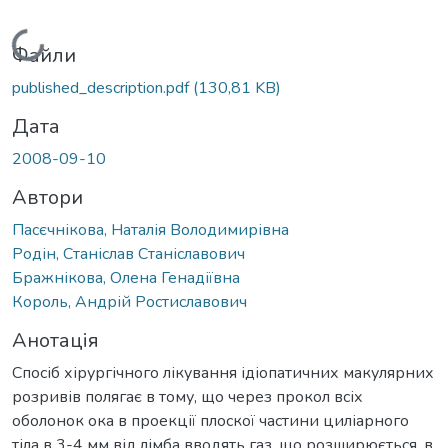
Вантажиться...
Файли
published_description.pdf
(130,81 KB)
Дата
2008-09-10
Автори
Пасєчнікова, Наталія Володимирівна
Родін, Станіслав Станіславович
Бражнікова, Олена Генадіївна
Король, Андрій Ростиславович
Анотація
Спосіб хірургічного лікування ідіопатичних макулярних
розривів полягає в тому, що через прокол всіх
оболонок ока в проекції плоскої частини циліарного
тіла в 3-4 мм від лімба вводять газ, що розширюється, в