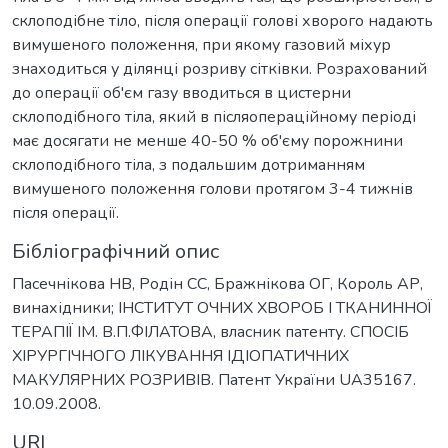
склоподібне тіло, після операції голові хворого надають
вимушеного положення, при якому газовий міхур
знаходиться у ділянці розриву сітківки. Розрахований
до операції об'єм газу вводиться в цистерни
склоподібного тіла, який в післяопераційному періоді
має досягати не менше 40-50 % об'єму порожнини
склоподібного тіла, з подальшим дотриманням
вимушеного положення голови протягом 3-4 тижнів
після операції.
Бібліографічний опис
Пасечнікова НВ, Родін СС, Бражнікова ОГ, Король АР,
винахідники; ІНСТИТУТ ОЧНИХ ХВОРОБ І ТКАНИННОЇ
ТЕРАПІЇ ІМ. В.П.ФІЛАТОВА, власник патенту. СПОСІБ
ХІРУРГІЧНОГО ЛІКУВАННЯ ІДІОПАТИЧНИХ
МАКУЛЯРНИХ РОЗРИВІВ. Патент України UA35167.
10.09.2008.
URI