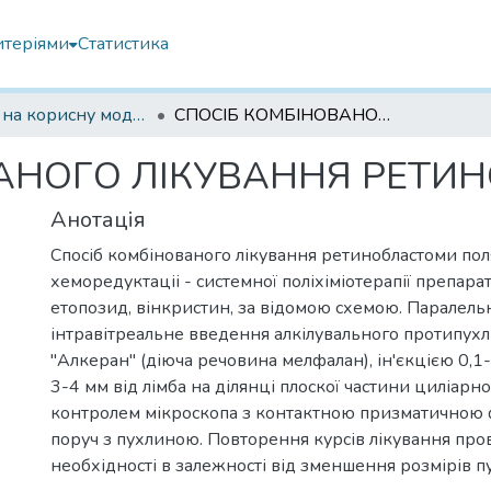
итеріями
Статистика
Патенти на корисну модель
СПОСІБ КОМБІНОВАНОГО ЛІКУВАННЯ РЕТИНОБЛАСТОМИ
АНОГО ЛІКУВАННЯ РЕТИ
Анотація
Спосіб комбінованого лікування ретинобластоми пол
хеморедуктаціі - системної поліхіміотерапії препара
етопозид, вінкристин, за відомою схемою. Паралель
інтравітреальне введення алкілувального протипух
"Алкеран" (діюча речовина мелфалан), ін'єкцією 0,1-0
3-4 мм від лімба на ділянці плоскої частини циліарног
контролем мікроскопа з контактною призматичною
поруч з пухлиною. Повторення курсів лікування про
необхідності в залежності від зменшення розмірів п