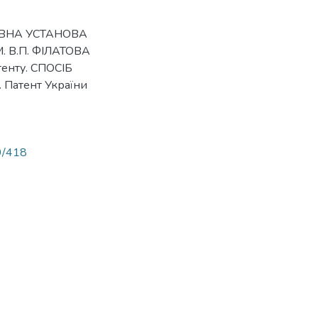
ЖАВНА УСТАНОВА
. В.П. ФІЛАТОВА
енту. СПОСІБ
атент України
89/418