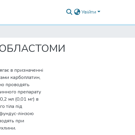
Увійти
НОБЛАСТОМИ
ягає в призначенні
тами карбоплатин,
но проводять
линного препарату
,2 мл (0,01 мг) в
о тіла під
 фундус-лінзою
водять при
ухлини.