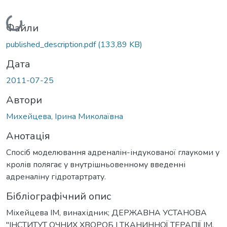
Вантажиться...
Файли
published_description.pdf
(133,89 KB)
Дата
2011-07-25
Автори
Михейцева, Ірина Миколаївна
Анотація
Спосіб моделювання адреналін-індукованої глаукоми у
кролів полягає у внутрішньовенному введенні
адреналіну гідротартрату.
Бібліографічний опис
Міхейцева ІМ, винахідник; ДЕРЖАВНА УСТАНОВА
"ІНСТИТУТ ОЧНИХ ХВОРОБ І ТКАНИННОЇ ТЕРАПІЇ ІМ.