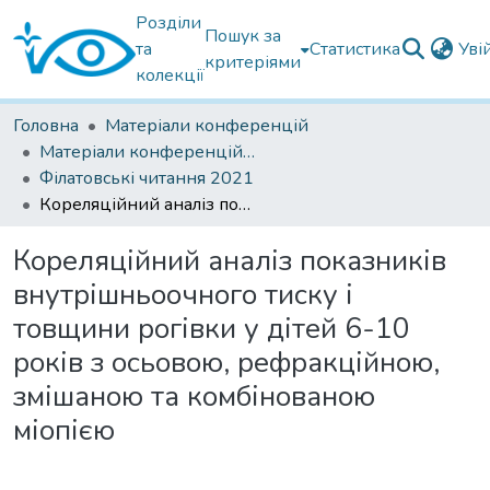
Розділи
Пошук за
та
Статистика
Уві
критеріями
колекції
Головна
Матеріали конференцій
Матеріали конференцій Інституту Філатова
Філатовські читання 2021
Кореляційний аналіз показників внутрішньоочного тиску і товщини рогівки у дітей 6-10 років з осьовою, рефракційною, змішаною та комбінованою міопією
Кореляційний аналіз показників
внутрішньоочного тиску і
товщини рогівки у дітей 6-10
років з осьовою, рефракційною,
змішаною та комбінованою
міопією