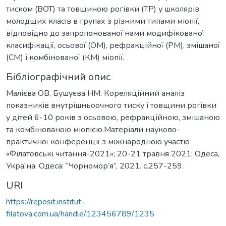
тиском (ВОТ) та товщиною рогівки (ТР) у школярів
молодщих класів в групах з різними типами міопії,
відповідно до запропонованої нами модифікованої
класифікації, осьової (ОМ), рефракційної (РМ), змішаної
(СМ) і комбінованої (КМ) міопії.
Бібліографічний опис
Малієва ОВ, Бушуєва НМ. Кореляційний аналіз
показників внутрішньоочного тиску і товщини рогівки
у дітей 6-10 років з осьовою, рефракційною, змішаною
та комбінованою міопією.Матеріали науково-
практичної конференції з міжнародною участю
«Філатовські читання-2021»; 20-21 травня 2021; Одеса,
Україна. Одеса: “Чорномор’я”, 2021. c.257-259.
URI
https://reposit.institut-
filatova.com.ua/handle/123456789/1235