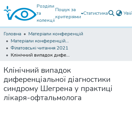
Розділи
Пошук за
та
Статистика
Уві
критеріями
колекції
Головна
Матеріали конференцій
Матеріали конференцій Інституту Філатова
Філатовські читання 2021
Клінічний випадок диференціальної діагностики синдрому Шегрена у практиці лікаря-офтальмолога
Клінічний випадок
диференціальної діагностики
синдрому Шегрена у практиці
лікаря-офтальмолога