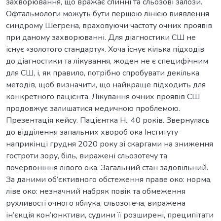
захворювання, що вражає слинні та сльозові залози.
Офтальмологи можуть бути першою лінією виявлення
синдрому Шегрена, враховуючи частоту очних проявів
при даному захворюванні. Для діагностики СШ не
існує «золотого стандарту». Хоча існує кілька підходів
до діагностики та лікування, жоден не є специфічним
для СШ, і, як правило, потрібно спробувати декілька
методів, щоб визначити, що найкраще підходить для
конкретного пацієнта. Лікування очних проявів СШ
продовжує залишатися медичною проблемою.
Презентація кейсу. Пацієнтка Н., 40 років. Звернулась
до відділення запальних хвороб ока Інституту
наприкінці грудня 2020 року зі скаргами на зниження
гостроти зору, біль, виражені сльозотечу та
почервоніння лівого ока. Загальний стан задовільний.
За даними об’єктивного обстеження праве око: норма,
ліве око: незначний набряк повік та обмеження
рухливості очного яблука, сльозотеча, виражена
ін’єкція кон’юнктиви, судини її розширені, преципітати