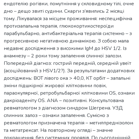
ендотелію рогівки, помутніння у скловидному тілі, очне
дно – дещо звиті судини. Скарги з’явились 2 місяці
тому. Лікувалася за місцем проживання: неспецифічна
протизапальна терапія, глюкокортикостероїди
парабульбарно, антибактеріальна терапія системно – з
прогресивною негативною динамікою. З собою мала
недавнє дослідження з високими IgM до HSV 1/2. Із
анамнезу – 2 роки тому запалення слинної залози.
Попередній діагноз: гострий передній, середній увеїт
(асоційований з HSV1/2?). За результатами додаткових
досліджень: ВОТ лівого ока > 40,0, КТ орбіт – запальні
зміни підшкірної жирової клітковини повік,
параокулярної, ретробульбарної клітковини OS, ознаки
дакріоаденіту OS. ANA – позитивні. Консультована
ревматологом з діагнозом синдром Шегрена. УЗД
слинних залоз – ознаки запалення. Сумісно з
ревматологом призначена терапія – метилпреднізолон
та метатрексат. На повторному огляді – значне
покращення, без системних проявів. По сьогоднішній