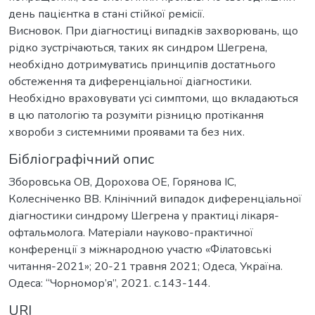
день пацієнтка в стані стійкої ремісії.
Висновок. При діагностиці випадків захворювань, що
рідко зустрічаються, таких як синдром Шегрена,
необхідно дотримуватись принципів достатнього
обстеження та диференціальної діагностики.
Необхідно враховувати усі симптоми, що вкладаються
в цю патологію та розуміти різницю протікання
хвороби з системними проявами та без них.
Бібліографічний опис
Зборовська ОВ, Дорохова ОЕ, Горянова ІС,
Колесніченко ВВ. Клінічний випадок диференціальної
діагностики синдрому Шегрена у практиці лікаря-
офтальмолога. Матеріали науково-практичної
конференції з міжнародною участю «Філатовські
читання-2021»; 20-21 травня 2021; Одеса, Україна.
Одеса: “Чорномор’я”, 2021. c.143-144.
URI