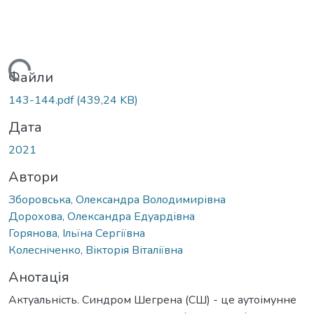
ться...
Файли
143-144.pdf
(439,24 KB)
Дата
2021
Автори
Зборовська, Олександра Володимирівна
Дорохова, Олександра Едуардівна
Горянова, Ільїна Сергіївна
Колесніченко, Вікторія Віталіївна
Анотація
Актуальність. Синдром Шегрена (СШ) - це аутоімунне