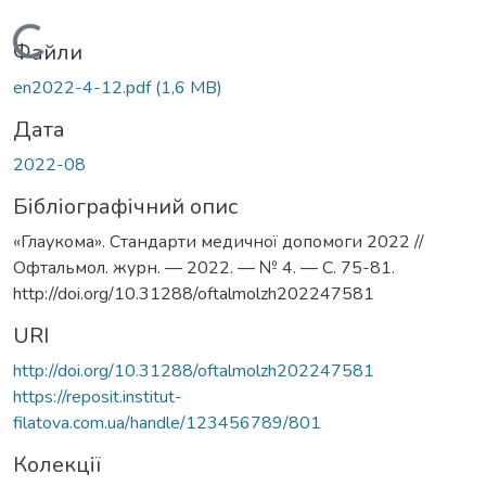
Вантажиться...
Файли
en2022-4-12.pdf
(1,6 MB)
Дата
2022-08
Бібліографічний опис
«Глаукома». Стандарти медичної допомоги 2022 //
Офтальмол. журн. — 2022. — № 4. — С. 75-81.
http://doi.org/10.31288/oftalmolzh202247581
URI
http://doi.org/10.31288/oftalmolzh202247581
https://reposit.institut-
filatova.com.ua/handle/123456789/801
Колекції