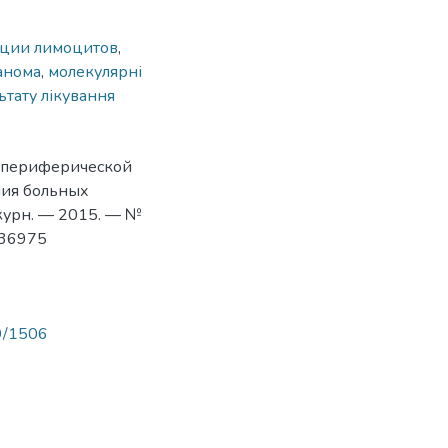
ации лимоцитов
,
анома
,
молекулярні
ьтату лікування
 периферической
ния больных
 журн. — 2015. — №
1536975
89/1506