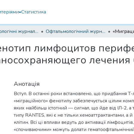
итеріями
Статистика
Офтальмологічні журнали українські
Офтальмологічний журнал 2015
нотип лимфоцитов перифе
аносохраняющего лечения 
Анотація
Вступ. В останні роки встановлено, що придбання Т
«міграційного» фенотипу забезпечується цілим компл
яких найбільш істотний — сигнал, що йде від ІЛ-2, а
типу RANTES, які є не тільки хемоаттрактантами, а й
клітин. Всі ці впливи ведуть до активації лімфоцитів,
«спочиваючими» можуть долати гематоофтальмічний 