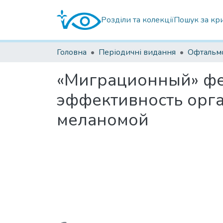
Розділи та колекції
Пошук за кр
Головна
Періодичні видання
«Миграционный» фе
эффективность орг
меланомой