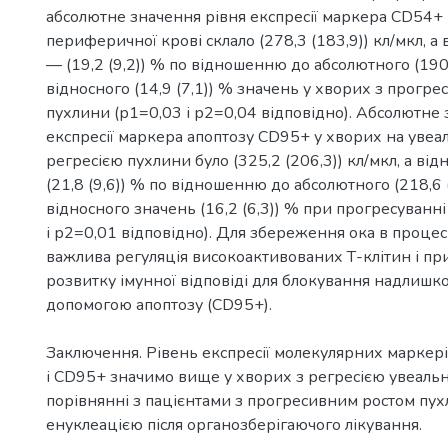
абсолютне значення рівня експресії маркера СD54+
периферичної крові склало (278,3 (183,9)) кл/мкл, а
— (19,2 (9,2)) % по відношенню до абсолютного (190,0
відносного (14,9 (7,1)) % значень у хворих з прогр
пухлини (р1=0,03 і р2=0,04 відповідно). Абсолютне 
експресії маркера апоптозу СD95+ у хворих на увеа
регресією пухлини було (325,2 (206,3)) кл/мкл, а ві
(21,8 (9,6)) % по відношенню до абсолютного (218,6 (
відносного значень (16,2 (6,3)) % при прогресуванн
і р2=0,01 відповідно). Для збереження ока в процес
важлива регуляція високоактивованих Т-клітин і п
розвитку імунної відповіді для блокування надлишк
допомогою апоптозу (СD95+).
Заключення. Рівень експресії молекулярних маркері
і СD95+ значимо вище у хворих з регресією увеальн
порівнянні з пацієнтами з прогресивним ростом пу
енуклеацією після органозберігаючого лікування.