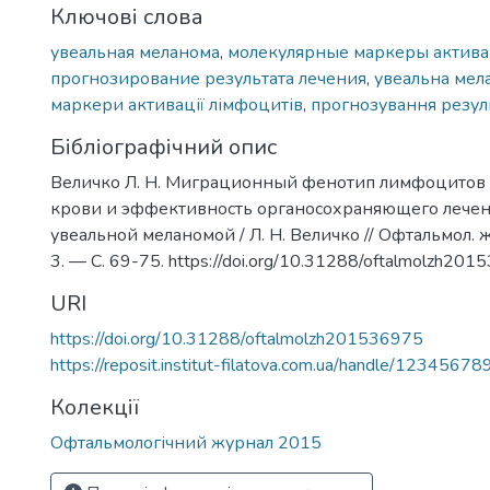
Ключові слова
увеальная меланома
,
молекулярные маркеры актив
прогнозирование результата лечения
,
увеальна мел
маркери активації лімфоцитів
,
прогнозування резул
Бібліографічний опис
Величко Л. Н. Миграционный фенотип лимфоцитов
крови и эффективность органосохраняющего лече
увеальной меланомой / Л. Н. Величко // Офтальмол.
3. — С. 69-75. https://doi.org/10.31288/oftalmolzh20
URI
https://doi.org/10.31288/oftalmolzh201536975
https://reposit.institut-filatova.com.ua/handle/1234567
Колекції
Офтальмологічний журнал 2015