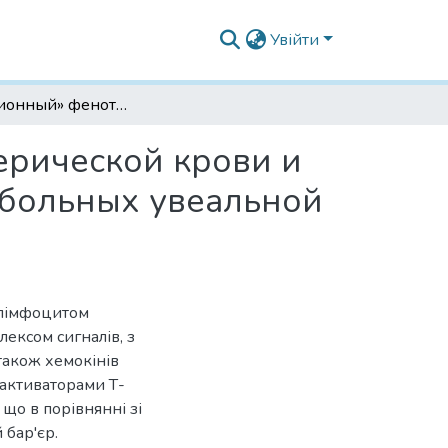
Увійти
«Миграционный» фенотип лимфоцитов периферической крови и эффективность органосохраняющего лечения больных увеальной меланомой
рической крови и
больных увеальной
-лімфоцитом
ексом сигналів, з
 також хемокінів
 активаторами Т-
 що в порівнянні зі
бар'єр.