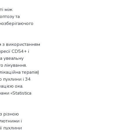
ті між
оптозу та
нозберігаючого
м з використанням
ресії СD54+ і
а увеальну
о лікування.
лікаційна терапія)
ю пухлини і 34
ацією ока.
ми «Statistica
 з різною
олютними і
ї пухлини