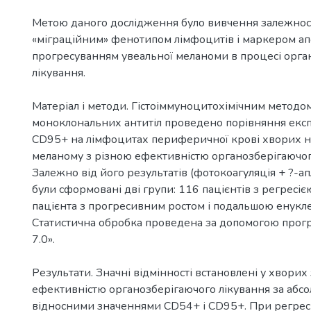
Метою даного дослідження було вивчення залежнос
«міграційним» фенотипом лімфоцитів і маркером ап
прогресуванням увеальної меланоми в процесі орга
лікування.
Матеріал і методи. Гістоіммуноцитохімічним методо
моноклональних антитіл проведено порівняння експ
СD95+ на лімфоцитах периферичної крові хворих н
меланому з різною ефективністю органозберігаючог
Залежно від його результатів (фотокоагуляція + ?-ап
були сформовані дві групи: 116 пацієнтів з регресіє
пацієнта з прогресивним ростом і подальшою енукле
Статистична обробка проведена за допомогою програ
7.0».
Результати. Значні відмінності встановлені у хворих
ефективністю органозберігаючого лікування за абс
відносними значеннями СD54+ і СD95+. При регресі