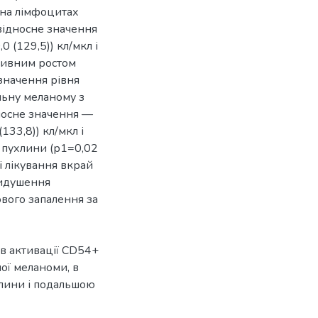
 на лімфоцитах
 відносне значення
 (129,5)) кл/мкл і
есивним ростом
значення рівня
льну меланому з
дносне значення —
133,8)) кл/мкл і
і пухлини (р1=0,02
і лікування вкрай
ридушення
ового запалення за
в активації СD54+
ої меланоми, в
хлини і подальшою