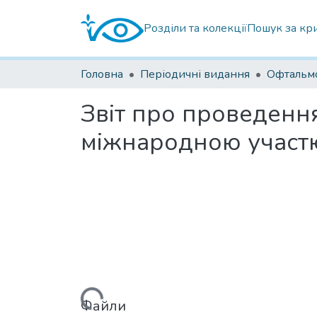
Розділи та колекції
Пошук за кр
Головна
Періодичні видання
Звіт про проведенн
міжнародною участю
Файли