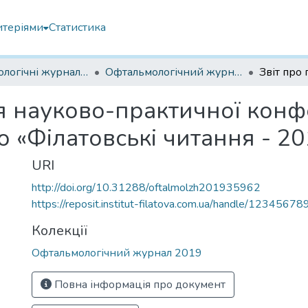
итеріями
Статистика
Офтальмологічні журнали українські
Офтальмологічний журнал 2019
я науково-практичної конфе
 «Філатовські читання - 20
URI
http://doi.org/10.31288/oftalmolzh201935962
https://reposit.institut-filatova.com.ua/handle/1234567
Колекції
Офтальмологічний журнал 2019
Повна інформація про документ