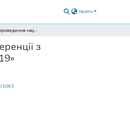
Увійти
Звіт про проведення науково-практичної конференції з міжнародною участю «Філатовські читання - 2019»
ренції з
19»
89/1063