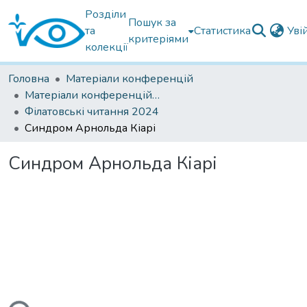
Розділи
Пошук за
та
Статистика
Уві
критеріями
колекції
Головна
Матеріали конференцій
Матеріали конференцій Інституту Філатова
Філатовські читання 2024
Синдром Арнольда Кіарі
Синдром Арнольда Кіарі
ься...