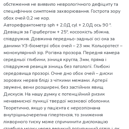
обстеження не виявило неврологічного дефіциту та
специфічних симптомів захворювання. Гострота зору
обох очей 0,2 не кор.
Авторефрактометр sph + 2,0Д cyl + 2,0Д ось 90 º.
Девіація за Гіршбергом + 25º, косоокість збіжна,
співдружня. Довжина передньо-задньої осі ока за
даними УЗ-біометрії обох очей – 23 мм. Кольоротест –
монокулярний зір. Рогівка прозора. Передня камера
середньої глибини, зіниця кругла, 3мм, пряма і
співдружня реакція зіниць без патології. Глибокі
середовища прозорі. Очне дно обох очей – диски
зорових нервів бліді з чіткими межами. Артерії
звужені, вени розширені, без застійних явищ
Дискусія. На нашу думку є потенційний ризик
ненавмисної пункції твердої мозкової оболонки.
Теоретично, якщо у пацієнта є нерозпізнана
внутрішньочерепна гіпертензія, то зниження
лікворного тиску може спричинити дислокацію
стовбура мозку через великий потиличний отвір і, як