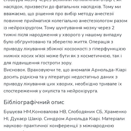
наслідок, призвести до фатальних наслідків. Тому ми
вважаємо, що рішення про вибір методу анестезії
повинне прийматися колегіально анестезіологом разом
із нейрохірургом. Тому шунтування мозку через 2
тижні після народження у хворого у нашому випадку
було обґрунтовано та зберегло життя. Операція з
приводу лікування збіжної косоокості з гіперфункцією
нижніх косих м’язі може бути як з косметичною, так і
для підвищення гостроти зору.
Висновок. Враховуючи те, що аномалія Арнольда-Кіарі
досить рідкісна та у літературі недостатньо даних з
приводу лікування цих хворих, необхідно тривале їх
спостереження у окуліста та нейрохірурга.
Бібліографічний опис
Бушуєва НМ,Коновалова НВ, Слободяник СБ, Храменко
НІ, Духаєр Шакір. Синдром Арнольда Кіарі. Матеріали
науково-практичної конференції з міжнародною