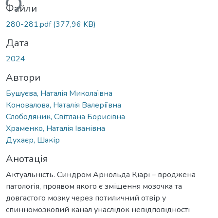
Файли
280-281.pdf
(377,96 KB)
Дата
2024
Автори
Бушуєва, Наталія Миколаївна
Коновалова, Наталія Валеріївна
Слободяник, Світлана Борисівна
Храменко, Наталія Іванівна
Духаєр, Шакір
Анотація
Актуальність. Синдром Арнольда Кіарі – вроджена
патологія, проявом якого є зміщення мозочка та
довгастого мозку через потиличний отвір у
спинномозковий канал унаслідок невідповідності