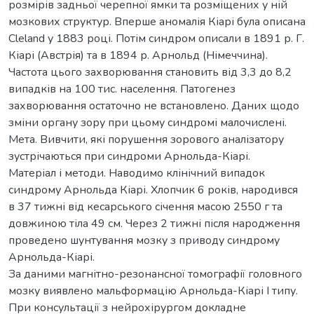
розмірів задньої черепної ямки та розміщених у ній
мозкових структур. Вперше аномалія Кіарі була описана
Cleland у 1883 році. Потім синдром описали в 1891 р. Г.
Кіарі (Австрія) та в 1894 р. Арнольд (Німеччина).
Частота цього захворювання становить від 3,3 до 8,2
випадків на 100 тис. населення. Патогенез
захворювання остаточно не встановлено. Даних щодо
зміни органу зору при цьому синдромі малочислені.
Мета. Вивчити, які порушення зорового аналізатору
зустрічаються при синдроми Арнольда-Кіарі.
Матеріал і методи. Наводимо клінічний випадок
синдрому Арнольда Кіарі. Хлопчик 6 років, народився
в 37 тижні від кесарського січення масою 2550 г та
довжиною тіла 49 см. Через 2 тижні після народження
проведено шунтування мозку з приводу синдрому
Арнольда-Кіарі.
За даними магнітно-резонансної томографії головного
мозку виявлено мальформацію Арнольда-Кіарі І типу.
При консультації з нейрохірургом докладне