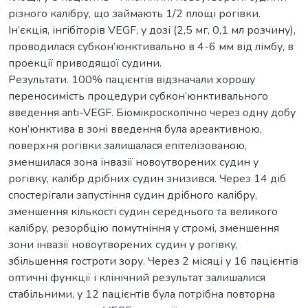
різного калібру, що займають 1/2 площі рогівки.
Ін’єкція, інгібіторів VEGF, у дозі (2,5 мг, 0,1 мл розчину),
проводилася субкон’юнктивально в 4-6 мм від лімбу, в
проекції приводящої судини.
Результати. 100% пацієнтів відзначали хорошу
переносимість процедури субкон’юнктивального
введення anti-VEGF. Біомікроскопічно через одну добу
кон’юнктива в зоні введення була ареактивною,
поверхня рогівки залишалася епітелізованою,
зменшилася зона інвазії новоутворених судин у
рогівку, калібр дрібних судин знизився. Через 14 діб
спостерігали запустіння судин дрібного калібру,
зменшення кількості судин середнього та великого
калібру, резорбцію помутніння у стромі, зменшення
зони інвазії новоутворених судин у рогівку,
збільшення гостроти зору. Через 2 місяці у 16 пацієнтів
оптичні функції і клінічний результат залишалися
стабільними, у 12 пацієнтів була потрібна повторна