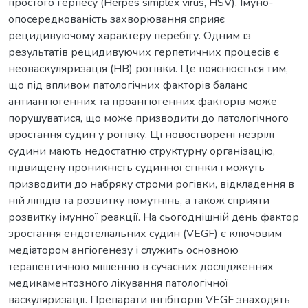
простого герпесу (Herpes simplex virus, HSV). Імуно-
опосередкованість захворювання сприяє
рецидивуючому характеру перебігу. Одним із
результатів рецидивуючих герпетичних процесів є
неоваскуляризація (НВ) рогівки. Це пояснюється тим,
що під впливом патологічних факторів баланс
антиангіогенних та проангіогенних факторів може
порушуватися, що може призводити до патологічного
вростання судин у рогівку. Ці новостворені незрілі
судини мають недостатню структурну організацію,
підвищену проникність судинної стінки і можуть
призводити до набряку строми рогівки, відкладення в
ній ліпідів та розвитку помутнінь, а також сприяти
розвитку імунної реакції. На сьогоднішній день фактор
зростання ендотеліальних судин (VEGF) є ключовим
медіатором ангіогенезу і служить основною
терапевтичною мішенню в сучасних дослідженнях
медикаментозного лікування патологічної
васкуляризації. Препарати інгібіторів VEGF знаходять