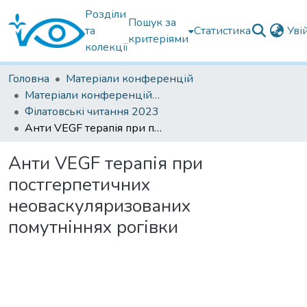
Розділи
Пошук за
та
Статистика
Уві
критеріями
колекції
Головна
Матеріали конференцій
Матеріали конференцій Інституту Філатова
Філатовські читання 2023
Анти VEGF терапія при постгерпетичних неоваскуляризованих помутніннях рогівки
Анти VEGF терапія при
постгерпетичних
неоваскуляризованих
помутніннях рогівки