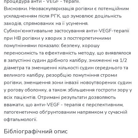
процедура анти - VEGF - терапії.
Висновки. Неоваскуляризація рогівки є потенційним
ускладненням після РГК, що зумовлює доцільність
заходів, спрямованих на її усунення.
Субкон’юнктивальне застосування анти-VEGF-терапії
при НВ рогівки у хворих з постгерпетичними
помутніннями показало: безпеку, хорошу
переносимість та ефективність методу, що виявлялося
в запустінні судин дрібного калібру, зниженні на 1/2
діаметра та зменшенні кількості судин середнього та
великого калібру, резорбцію помутніння строми
рогівки, зменшення зони інвазії новоутворених судин
у рогову оболонку, а також збільшення гостроти зору у
всіх пацієнтів. Отримані результати дозволяють
вважати, що анти-VEGF - терапія є перспективним,
патогенетично обґрунтованим напрямком у сучасній
офтальмології.
Бібліографічний опис