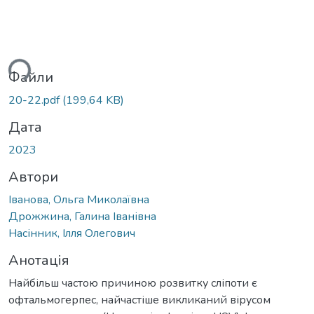
ться...
Файли
20-22.pdf
(199,64 KB)
Дата
2023
Автори
Іванова, Ольга Миколаївна
Дрожжина, Галина Іванівна
Насінник, Ілля Олегович
Анотація
Найбільш частою причиною розвитку сліпоти є
офтальмогерпес, найчастіше викликаний вірусом