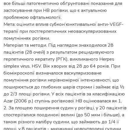
все більші патогенетично обґрунтовані показання для
застосування при НВ рогівки, що є актуальною
проблемою офтальмології.
Мета: оцінити вплив субкон’юнктивальної анти-VEGF-
терапії при постгерпетичних неоваскуляризованих
помутніннях рогівки.
Матеріал та методи. Під наглядом знаходилося 28
пацієнтів (28 очей) з результатом рецидивуючого
герпетичного кератиту (РГК), викликаного Herpes
simplex virus, HSV. Вік хворих від 28 до 64 років. При
біомікроскопії визначалося васкуляризоване
помутніння рогівки нерівномірної інтенсивності, що
поширюється до глибоких шарів строми і займає від ½
до 2/3 площі рогівки. У всіх пацієнтів за класифікацією
Azar (2006 р.) ступінь рогівкової НВ оцінювалася як 1,
2. За площею поширення судин у рогівці, у 20 пацієнтів
спостерігалися поодинокі великі (до 50 мкм і більше), а
також різного калібру судини, що займають до 1/4 її
площі, у 8 пацієнтів - множинні новоутворені судини