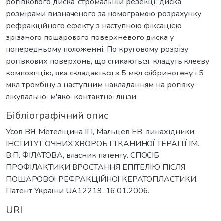
рогівкового диска, стромальній резекції диска
розмірами визначеного за номограмою розрахунку
рефракційного ефекту з наступною фіксацією
зрізаного пошарового поверхневого диска у
попередньому положенні. По круговому розрізу
рогівкових поверхонь, що стикаються, кладуть клеєву
композицію, яка складається з 5 мкл фібриногену і 5
мкл тромбіну з наступним накладанням на рогівку
лікувальної м'якої контактної лінзи.
Бібліографічний опис
Усов ВЯ, Метеліцина ІП, Мальцев ЕВ, винахідники;
ІНСТИТУТ ОЧНИХ ХВОРОБ І ТКАНИНОЇ ТЕРАПІЇ ІМ.
В.П. ФІЛАТОВА, власник патенту. СПОСІБ
ПРОФІЛАКТИКИ ВРОСТАННЯ ЕПІТЕЛІЮ ПІСЛЯ
ПОШАРОВОЇ РЕФРАКЦІЙНОЇ КЕРАТОПЛАСТИКИ.
Патент України UA12219. 16.01.2006.
URI