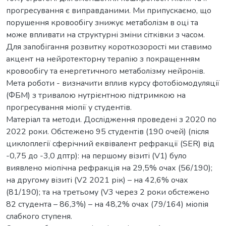
прогресування є виправданими. Ми припускаємо, що
порушення кровообігу знижує метаболізм в оці та
може впливати на структурні зміни сітківки з часом.
Для запобігання розвитку короткозорості ми ставимо
акцент на нейротекторну терапію з покращенням
кровообігу та енергетичного метаболізму нейронів.
Мета роботи - визначити вплив курсу фотобіомодуляції
(ФБМ) з тривалою нутрієнтною підтримкою на
прогресування міопії у студентів.
Матеріал та методи. Дослідження проведені з 2020 по
2022 роки. Обстежено 95 студентів (190 очей) (після
циклоплегії сферічний еквівалент рефракції (SER) від
-0,75 до -3,0 дптр): на першому візиті (V1) було
виявлено міопічна рефракція на 29,5% очах (56/190);
на другому візиті (V2 2021 рік) – на 42,6% очах
(81/190); та на третьому (V3 через 2 роки обстежено
82 студентa – 86,3%) – на 48,2% очах (79/164) міопія
слабкого ступеня.