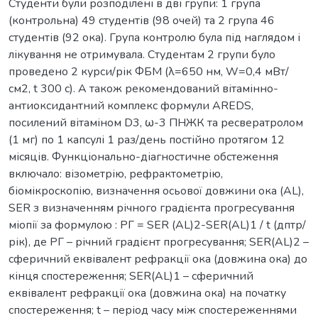
Студенти були розподілені в дві групи: 1 група
(контрольна) 49 студентів (98 очей) та 2 група 46
студентів (92 ока). Група контролю була під наглядом і
лікування не отримувала. Студентам 2 групи було
проведено 2 курси/рік ФБМ (λ=650 нм, W=0,4 мВт/
см2, t 300 с). А також рекомендований вітамінно-
антиоксидантний комплекс формули AREDS,
посилений вітаміном D3, ω-3 ПНЖК та ресвератролом
(1 мг) по 1 капсулі 1 раз/день постійно протягом 12
місяців. Функціонально-діагностичне обстеження
включало: візометрію, рефрактометрію,
біомікроскопію, визначення осьової довжини ока (AL),
SЕR з визначенням річного градієнта прогресування
міопії за формулою : РГ = SЕR (AL)2-SЕR(AL)1 / t (дптр/
рік), де РГ – річний градієнт прогресування; SЕR(AL)2 –
сферичний еквівалент рефракції ока (довжина ока) до
кінця спостереження; SЕR(AL)1 – сферичний
еквівалент рефракції ока (довжина ока) на початку
спостереження; t – період часу між спостереженнями