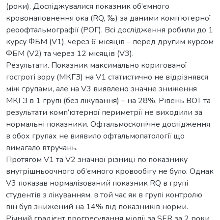
(роки). Досліджувалися показник об’ємного
кровонаповнення ока (RQ, ‰) за даними комп’ютерної
реоофтальмографії (РОГ). Всі дослідження робили до 1
курсу ФБМ (V1), через 6 місяців – перед другим курсом
ФБМ (V2) та через 12 місяців (V3).
Результати. Показник максимально коригованої
гостроті зору (МКГЗ) на V1 статистично не відрізнявся
між групами, але на V3 виявлено значне зниження
МКГЗ в 1 групі (без лікування) – на 28%. Рівень ВОТ та
результати комп’ютерної периметрії не виходили за
нормальні показники. Офтальмоскопічне дослідження
в обох групах не виявило офтальмопатології що
вимагало втручань.
Протягом V1 та V2 значної різниці по показнику
внутрішньоочного об’ємного кровообігу не було. Однак
V3 показав нормалізований показник RQ в групі
студентів з лікуванням, в той час як в групі контролю
він був знижений на 14% від показників норми.
Річний градієнт прогресування міопії за SER за 2 роки