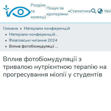
Розділи
Пошук за
та
Статистика
Уві
критеріями
колекції
Головна
Матеріали конференцій
Матеріали конференцій Інституту Філатова
Філатовські читання 2024
Вплив фотобіомудуляції з тривалою нутрієнтною терапію на прогресування міопії у студентів
Вплив фотобіомудуляції з
тривалою нутрієнтною терапію на
прогресування міопії у студентів