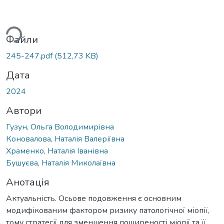
антажиться...
Файли
245-247.pdf
(512,73 KB)
Дата
2024
Автори
Гузун, Ольга Володимирівна
Коновалова, Наталія Валеріївна
Храменко, Наталія Іванівна
Бушуєва, Наталія Миколаївна
Анотація
Актуальність. Осьове подовження є основним
модифікованим фактором ризику патологічної міопії,
тому стратегії для зменшення поширеності міопії та її