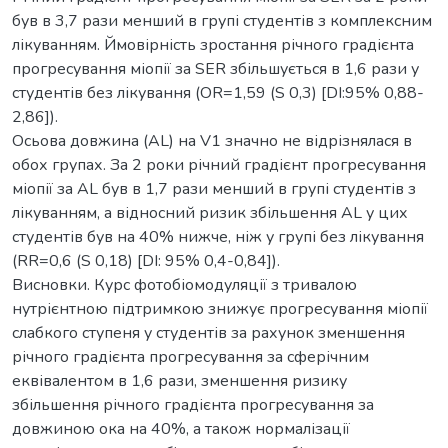
був в 3,7 рази менший в групі студентів з комплексним
лікуванням. Ймовірність зростання річного градієнта
прогресування міопії за SER збільшується в 1,6 рази у
студентів без лікування (OR=1,59 (S 0,3) [DI:95% 0,88-
2,86]).
Осьова довжина (AL) на V1 значно не відрізнялася в
обох групах. За 2 роки річний градієнт прогресування
міопії за AL був в 1,7 рази менший в групі студентів з
лікуванням, а відносний ризик збільшення AL у цих
студентів був на 40% нижче, ніж у групі без лікування
(RR=0,6 (S 0,18) [DI: 95% 0,4-0,84]).
Висновки. Курс фотобіомодуляції з тривалою
нутрієнтною підтримкою знижує прогресування міопії
слабкого ступеня у студентів за рахунок зменшення
річного градієнта прогресування за сферічним
еквівалентом в 1,6 рази, зменшення ризику
збільшення річного градієнта прогресування за
довжиною ока на 40%, а також нормалізації