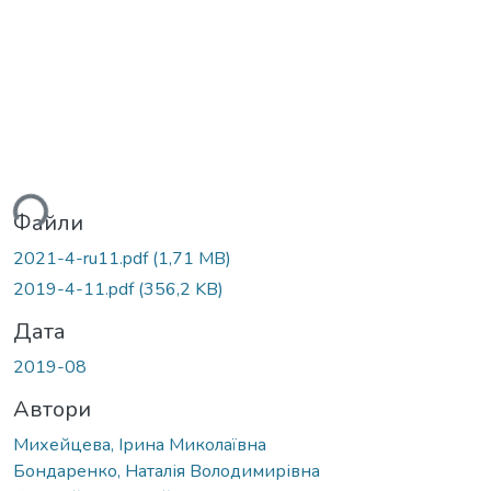
ься...
Файли
2021-4-ru11.pdf
(1,71 MB)
2019-4-11.pdf
(356,2 KB)
Дата
2019-08
Автори
Михейцева, Ірина Миколаївна
Бондаренко, Наталія Володимирівна