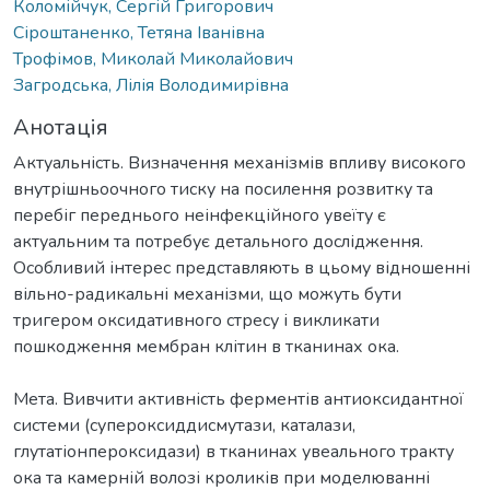
Коломійчук, Сергій Григорович
Сіроштаненко, Тетяна Іванівна
Трофімов, Миколай Миколайович
Загродська, Лілія Володимирівна
Анотація
Актуальність. Визначення механізмів впливу високого
внутрішньоочного тиску на посилення розвитку та
перебіг переднього неінфекційного увеїту є
актуальним та потребує детального дослідження.
Особливий інтерес представляють в цьому відношенні
вільно-радикальні механізми, що можуть бути
тригером оксидативного стресу і викликати
пошкодження мембран клітин в тканинах ока.
Мета. Вивчити активність ферментів антиоксидантної
системи (супероксиддисмутази, каталази,
глутатіонпероксидази) в тканинах увеального тракту
ока та камерній волозі кроликів при моделюванні