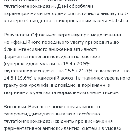
глутатіонпероксидази). Дані обробляли
параметричними методами статистичного аналізу по t-
критерію Стьюдента з використанням пакета Statistica.
Результати. Офтальмогіпертензія при моделюванні
неінфекційного переднього увеїту призводить до
більш інтенсивного зниження активності
ферментативної антиоксидантної системи
(супероксиддисмутази на 19,4 і 20,9%,
глутатіонпероксидази – на 25,5 і 21,9% та каталази – на
14,3 і 19,6%) в камерній волозі і в тканинах увеального
тракту ока кроликів, відповідно, в порівнянні з
тваринами з увеїтом та нормальним очним тиском.
Висновки. Виявлене зниження активності
супероксиддисмутази, каталази і особливо
глутатіонпероксидази свідчить про виснаження
ферментативної антиоксидантної системи в умовах