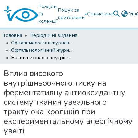
Розділи
Пошук за
та
Статистика
Уві
критеріями
колекції
Головна
Періодичні видання
Офтальмологічні журнали українські
Офтальмологічний журнал 2019
Вплив високого внутрішньоочного тиску на ферментативну антиоксидантну систему тканин увеального тракту ока кроликів при експериментальному алергічному увеїті
Вплив високого
внутрішньоочного тиску на
ферментативну антиоксидантну
систему тканин увеального
тракту ока кроликів при
експериментальному алергічному
увеїті