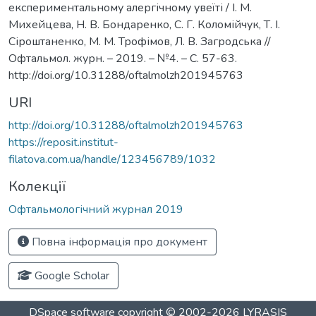
експериментальному алергічному увеїті / І. М.
Михейцева, Н. В. Бондаренко, C. Г. Коломійчук, Т. І.
Сіроштаненко, М. М. Трофімов, Л. В. Загродська //
Офтальмол. журн. – 2019. – №4. – С. 57-63.
http://doi.org/10.31288/oftalmolzh201945763
URI
http://doi.org/10.31288/oftalmolzh201945763
https://reposit.institut-
filatova.com.ua/handle/123456789/1032
Колекції
Офтальмологічний журнал 2019
Повна інформація про документ
Google Scholar
DSpace software
copyright © 2002-2026
LYRASIS