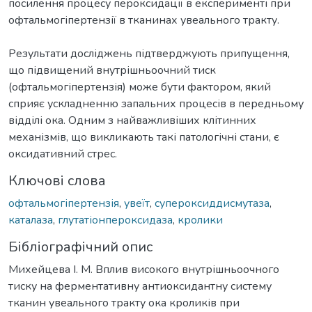
посилення процесу пероксидації в експерименті при
офтальмогіпертензії в тканинах увеального тракту.
Результати досліджень підтверджують припущення,
що підвищений внутрішньоочний тиск
(офтальмогіпертензія) може бути фактором, який
сприяє ускладненню запальних процесів в передньому
відділі ока. Одним з найважливіших клітинних
механізмів, що викликають такі патологічні стани, є
оксидативний стрес.
Ключові слова
офтальмогіпертензія
,
увеїт
,
супероксиддисмутаза
,
каталаза
,
глутатіонпероксидаза
,
кролики
Бібліографічний опис
Михейцева І. М. Вплив високого внутрішньоочного
тиску на ферментативну антиоксидантну систему
тканин увеального тракту ока кроликів при