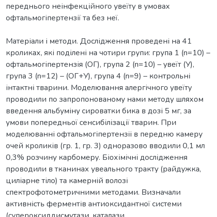
переднього неінфекційного увеїту в умовах
офтальмогіпертензії та без неї.
Матеріали і методи. Дослідження проведені на 41
кроликах, які поділені на чотири групи: група 1 (n=10) –
офтальмогіпертензія (ОГ), група 2 (n=10) – увеїт (У),
група 3 (n=12) – (ОГ+У), група 4 (n=9) – контрольні
інтактні тварини. Моделювання алергічного увеїту
проводили по запропонованому нами методу шляхом
введення альбуміну сироватки бика в дозі 5 мг, за
умови попередньої сенсибілізації тварин. При
моделюванні офтальмогіпертензіі в передню камеру
очей кроликів (гр. 1, гр. 3) одноразово вводили 0,1 мл
0,3% розчину карбомеру. Біохімічні дослідження
проводили в тканинах увеального тракту (райдужка,
циліарне тіло) та камерній волозі
спектрофотометричними методами. Визначали
активність ферментів антиоксидантної системи
(супероксиддисмутази, каталази,