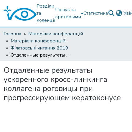
Розділи
Пошук за
та
Статистика
Уві
критеріями
колекції
Головна
Матеріали конференцій
Матеріали конференцій Інституту Філатова
Філатовські читання 2019
Отдаленные результаты ускоренного кросс-линкинга коллагена роговицы при прогрессирующем кератоконусе
Отдаленные результаты
ускоренного кросс-линкинга
коллагена роговицы при
прогрессирующем кератоконусе