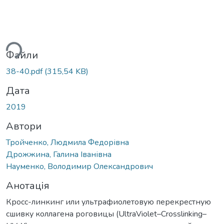
ажиться...
Файли
38-40.pdf
(315,54 KB)
Дата
2019
Автори
Тройченко, Людмила Федорівна
Дрожжина, Галина Іванівна
Науменко, Володимир Олександрович
Анотація
Кросс-линкинг или ультрафиолетовую перекрестную
сшивку коллагена роговицы (UltraViolet–Crosslinking–