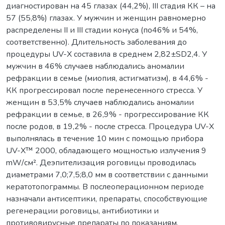
диагностирован на 45 глазах (44,2%), III стадия КК – на
57 (55,8%) глазах. У мужчин и женщин равномерно
распределены II и III стадии конуса (по46% и 54%,
соответственно). Длительность заболевания до
процедуры UV-X составила в среднем 2,82±SD2,4. У
мужчин в 46% случаев наблюдались аномалии
рефракции в семье (миопия, астигматизм), в 44,6% -
КК прогрессировал после перенесенного стресса. У
женщин в 53,5% случаев наблюдались аномалии
рефракции в семье, в 26,9% - прогрессирование КК
после родов, в 19,2% - после стресса. Процедура UV-X
выполнялась в течение 10 мин с помощью прибора
UV-X™ 2000, обладающего мощностью излучения 9
mW/см². Деэпителизация роговицы проводилась
диаметрами 7,0;7,5;8,0 мм в соответствии с данными
кератотопограммы. В послеоперационном периоде
назначали антисептики, препараты, способствующие
регенерации роговицы, антибиотики и
противовирусные препараты по показаниям.