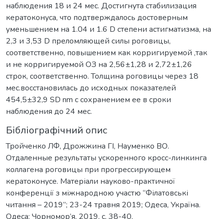
наблюдения 18 и 24 мес. Достигнута стабилизация
кератоконуса, что подтверждалось достоверным
уменьшением на 1.04 и 1.6 D степени астигматизма, на
2,3 и 3,53 D преломляющей силы роговицы,
соответственно, повышением как корригируемой ,так
и не корригируемой ОЗ на 2,56±1,28 и 2,72±1,26
строк, соответственно. Толщина роговицы через 18
мес.восстановилась до исходных показателей
454,5±32,9 SD nm с сохранением ее в сроки
наблюдения до 24 мес.
Бібліографічний опис
Тройченко ЛФ, Дрожжина ГІ, Науменко ВО.
Отдаленные результаты ускоренного кросс-линкинга
коллагена роговицы при прогрессирующем
кератоконусе. Матеріали науково-практичної
конференції з міжнародною участю “Філатовські
читання – 2019”; 23-24 травня 2019; Одеса, Україна.
Одеса: Чорномор’я, 2019. c. 38-40.