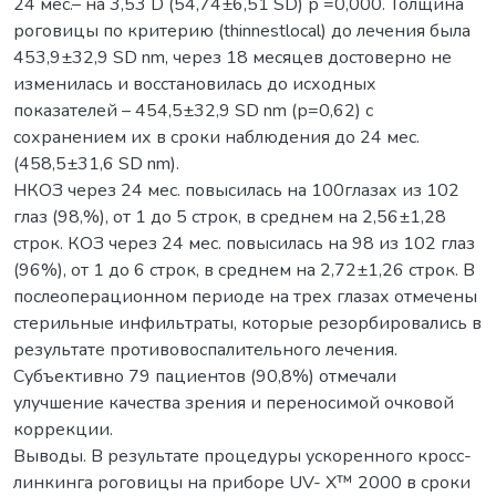
24 мес.– на 3,53 D (54,74±6,51 SD) р =0,000. Толщина
роговицы по критерию (thinnestlocal) до лечения была
453,9±32,9 SD nm, через 18 месяцев достоверно не
изменилась и восстановилась до исходных
показателей – 454,5±32,9 SD nm (р=0,62) с
сохранением их в сроки наблюдения до 24 мес.
(458,5±31,6 SD nm).
НКОЗ через 24 мес. повысилась на 100глазах из 102
глаз (98,%), от 1 до 5 строк, в среднем на 2,56±1,28
строк. КОЗ через 24 мес. повысилась на 98 из 102 глаз
(96%), от 1 до 6 строк, в среднем на 2,72±1,26 строк. В
послеоперационном периоде на трех глазах отмечены
стерильные инфильтраты, которые резорбировались в
результате противовоспалительного лечения.
Субъективно 79 пациентов (90,8%) отмечали
улучшение качества зрения и переносимой очковой
коррекции.
Выводы. В результате процедуры ускоренного кросс-
линкинга роговицы на приборе UV- X™ 2000 в сроки