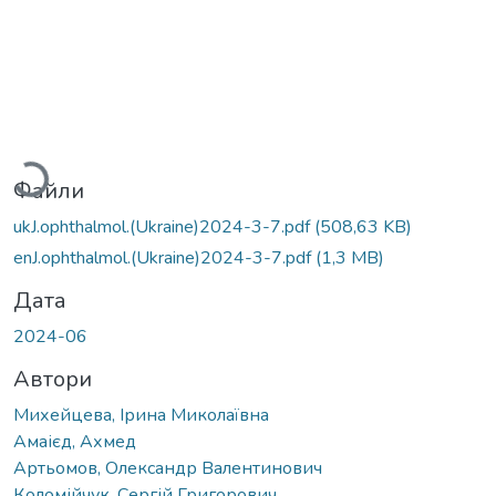
Вантажиться...
Файли
ukJ.ophthalmol.(Ukraine)2024-3-7.pdf
(508,63 KB)
enJ.ophthalmol.(Ukraine)2024-3-7.pdf
(1,3 MB)
Дата
2024-06
Автори
Михейцева, Ірина Миколаївна
Амаієд, Ахмед
Артьомов, Олександр Валентинович
Коломійчук, Сергій Григорович