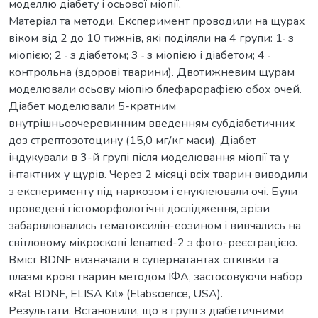
моделлю діабету і осьової міопії.
Матеріал та методи. Експеримент проводили на щурах
віком від 2 до 10 тижнів, які поділяли на 4 групи: 1˗ з
міопією; 2 ˗ з діабетом; 3 ˗ з міопією і діабетом; 4 ˗
контрольна (здорові тварини). Двотижневим щурам
моделювали осьову міопію блефарорафією обох очей.
Діабет моделювали 5-кратним
внутрішньоочеревинним введенням субдіабетичних
доз стрептозотоцину (15,0 мг/кг маси). Діабет
індукували в 3-й групі після моделювання міопії та у
інтактних у щурів. Через 2 місяці всіх тварин виводили
з експерименту під наркозом і енуклеювали очі. Були
проведені гістоморфологічні дослідження, зрізи
забарвлювались гематоксилін-еозином і вивчались на
світловому мікроскопі Jenamed-2 з фото-реєстрацією.
Вміст BDNF визначали в супернатантах сітківки та
плазмі крові тварин методом ІФА, застосовуючи набор
«Rat BDNF, ELISA Kit» (Elabscience, USA).
Результати. Встановили, що в групі з діабетичними