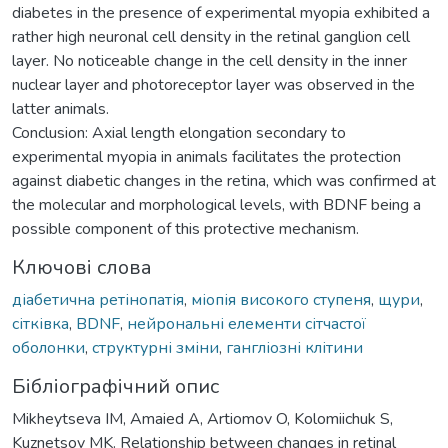
diabetes in the presence of experimental myopia exhibited a
rather high neuronal cell density in the retinal ganglion cell
layer. No noticeable change in the cell density in the inner
nuclear layer and photoreceptor layer was observed in the
latter animals.
Conclusion: Axial length elongation secondary to
experimental myopia in animals facilitates the protection
against diabetic changes in the retina, which was confirmed at
the molecular and morphological levels, with BDNF being a
possible component of this protective mechanism.
Ключові слова
діабетична ретінопатія
,
міопія високого ступеня
,
щури
,
сітківка
,
BDNF
,
нейрональні елементи сітчастої
оболонки
,
структурні зміни
,
гангліозні клітини
Бібліографічний опис
Mikheytseva IM, Amaied A, Artiomov O, Kolomiichuk S,
Kuznetsov MK. Relationship between changes in retinal