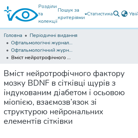
Розділи
Пошук за
та
Статистика
Уві
критеріями
колекції
Головна
Періодичні видання
Офтальмологічні журнали українські
Офтальмологічний журнал 2024
Вміст нейротрофічного фактору мозку BDNF в сітківці щурів з індукованим діабетом і осьовою міопією, взаємозв’язок зі структурою нейрональних елементів сітківки
Вміст нейротрофічного фактору
мозку BDNF в сітківці щурів з
індукованим діабетом і осьовою
міопією, взаємозв’язок зі
структурою нейрональних
елементів сітківки