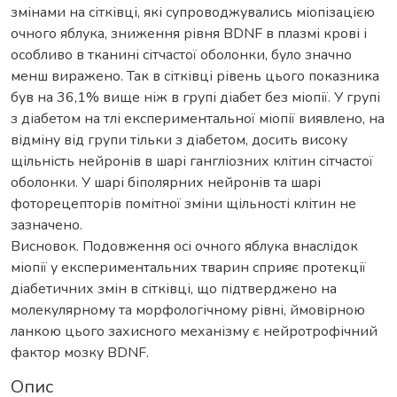
змінами на сітківці, які супроводжувались міопізацією
очного яблука, зниження рівня BDNF в плазмі крові і
особливо в тканині сітчастої оболонки, було значно
менш виражено. Так в сітківці рівень цього показника
був на 36,1% вище ніж в групі діабет без міопії. У групі
з діабетом на тлі експериментальної міопії виявлено, на
відміну від групи тільки з діабетом, досить високу
щільність нейронів в шарі гангліозних клітин сітчастої
оболонки. У шарі біполярних нейронів та шарі
фоторецепторів помітної зміни щільності клітин не
зазначено.
Висновок. Подовження осі очного яблука внаслідок
міопії у експериментальних тварин сприяє протекції
діабетичних змін в сітківці, що підтверджено на
молекулярному та морфологічному рівні, ймовірною
ланкою цього захисного механізму є нейротрофічний
фактор мозку BDNF.
Опис