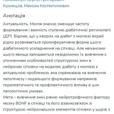
Кузнецов, Максим Костянтинович
Анотація
Актуальність. Міопія значно зменшує частоту
формування і важкість ступеню діабетичної ретинопатії
(ДР). Відомо, що у хворих на діабет з міопією вкрай
рідко розвивається пролиферативна форма цього
діабетичного ускладнення на сітківці. Але механізми
цього явища залишаються невідомими. Їх вивчення з
уточненням особливостей структурних змін в
нейронах сітківки на моделях діабету з міопією є
актуальною проблемою, яка спрямована на вивчення
патогенезу і подальшого формування напрямків
терапевтичного та профілактичного впливу в цих
патологічних умовах.
Мета – вивчення змін рівню нейротрофічного фактору
мозку BDNF в сітківці та його взаємозв’язок зі
структурою нейрональних елементів сітківки у щурів з