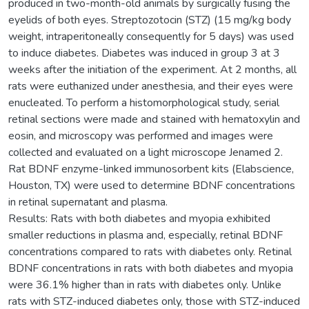
produced in two-month-old animals by surgically fusing the
eyelids of both eyes. Streptozotocin (STZ) (15 mg/kg body
weight, intraperitoneally consequently for 5 days) was used
to induce diabetes. Diabetes was induced in group 3 at 3
weeks after the initiation of the experiment. At 2 months, all
rats were euthanized under anesthesia, and their eyes were
enucleated. To perform a histomorphological study, serial
retinal sections were made and stained with hematoxylin and
eosin, and microscopy was performed and images were
collected and evaluated on a light microscope Jenamed 2.
Rat BDNF enzyme-linked immunosorbent kits (Elabscience,
Houston, TX) were used to determine BDNF concentrations
in retinal supernatant and plasma.
Results: Rats with both diabetes and myopia exhibited
smaller reductions in plasma and, especially, retinal BDNF
concentrations compared to rats with diabetes only. Retinal
BDNF concentrations in rats with both diabetes and myopia
were 36.1% higher than in rats with diabetes only. Unlike
rats with STZ-induced diabetes only, those with STZ-induced