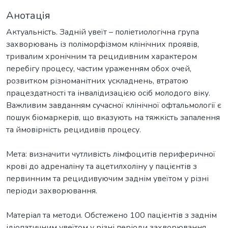
Анотація
Актуальність. Задній увеїт – поліетиологічна група
захворювань із поліморфізмом клінічних проявів,
тривалим хронічним та рецидивним характером
перебігу процесу, частим ураженням обох очей,
розвитком різноманітних ускладнень, втратою
працездатності та інвалідизацією осіб молодого віку.
Важливим завданням сучасної клінічної офтальмології є
пошук біомаркерів, що вказують на тяжкість запалення
та ймовірність рецидивів процесу.
Мета: визначити чутливість лімфоцитів периферичної
крові до адреналіну та ацетилхоліну у пацієнтів з
первинним та рецидивуючим заднім увеїтом у різні
періоди захворювання.
Матеріал та методи. Обстежено 100 пацієнтів з заднім
ідіопатичним увеїтом у різні періоди захворювання.