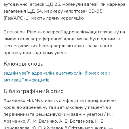
аутоімунної агресії ЦД 25, молекули адгезії, як маркера
запалення ЦД 54, маркеру «апоптоза» CD-95
(Fas/APO-1) мають пряму кореляцію.
Висновок. Рівень експресії адреналіну/ацетилхоліну на
лімфоцитах периферичної крові може бути одним із
неспецифічних біомаркерів активації запального
процесу при задньому увеїті.
Ключові слова
задній увеїт
,
адреналін
,
ацетилхолін
,
біомаркери
активації лімфоцитів
Бібліографічний опис
Храменко Н. І. Чутливість лімфоцитів периферичної
крові до адреналіну та ацетилхоліну у пацієнтів з
первинним та рецидивуючим заднім увеїтом / Н. І.
Храменко, Л. М. Величко, А. В. Богданова, Н. В.
Коновалова, Ю. О. Журавок // Офтальмол. журн. —