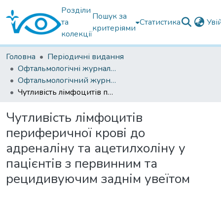
Розділи
Пошук за
та
Статистика
Уві
критеріями
колекції
Головна
Періодичні видання
Офтальмологічні журнали українські
Офтальмологічний журнал 2022
Чутливість лімфоцитів периферичної крові до адреналіну та ацетилхоліну у пацієнтів з первинним та рецидивуючим заднім увеїтом
Чутливість лімфоцитів
периферичної крові до
адреналіну та ацетилхоліну у
пацієнтів з первинним та
рецидивуючим заднім увеїтом