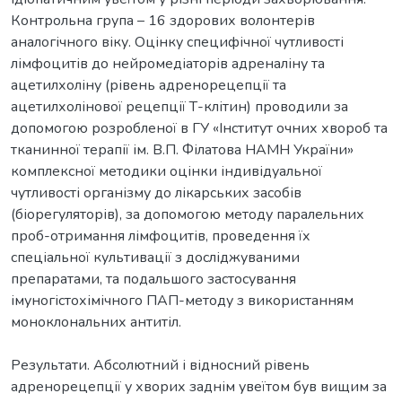
Контрольна група – 16 здорових волонтерів
аналогічного віку. Оцінку специфічної чутливості
лімфоцитів до нейромедіаторів адреналіну та
ацетилхоліну (рівень адренорецепції та
ацетилхолінової рецепції Т-клітин) проводили за
допомогою розробленої в ГУ «Інститут очних хвороб та
тканинної терапії ім. В.П. Філатова НАМН України»
комплексної методики оцінки індивідуальної
чутливості організму до лікарських засобів
(біорегуляторів), за допомогою методу паралельних
проб-отримання лімфоцитів, проведення їх
спеціальної культивації з досліджуваними
препаратами, та подальшого застосування
імуногістохімічного ПАП-методу з використанням
моноклональних антитіл.
Результати. Абсолютний і відносний рівень
адренорецепції у хворих заднім увеїтом був вищим за