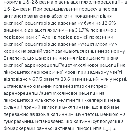
норму в 1,8-2,8 рази а рівень ацетилхолінорецепції – в
1,6-2,4 рази. При рецидивуванні процесу в період
активного запалення абсолютні показники рівня
експресії рецепторів до адреналіну були на 12,6%
вищими, а до ацетилхоліну – на 31,7% порівняно з
періодом ремісії. Але і в період ремісії показники
експресії рецепторів до адреналіну/ацетилхоліну у
хворих на задній увеїт залишаються вищими за норму.
Виявлено, що шанс виникнення підвищеного рівня
експресії адренорецепції/ацетилхолінової рецепції на
лімфоцитах периферичної крові при задньому увеїті
відповідно у 67,5 рази та 23,6 рази вищий, ніж у нормі.
Встановлено сильний прямий зв'язок експресії
адренорецепції/ацетилхолінової рецепції на
лімфоцитах з кількістю Т-клітин та Т-хелперів, менш
сильний прямий зв'язок з В-клітинами, що відбиває
переважно зв'язок з клітинним імунітетом, меншою – з
гуморальним. Встановлено, що клітинні субпопуляції з
біомаркерами ранньої активації лімфоцитів ЦД 5,