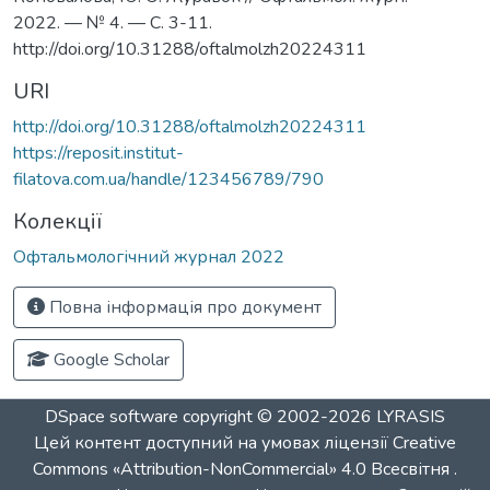
2022. — № 4. — С. 3-11.
http://doi.org/10.31288/oftalmolzh20224311
URI
http://doi.org/10.31288/oftalmolzh20224311
https://reposit.institut-
filatova.com.ua/handle/123456789/790
Колекції
Офтальмологічний журнал 2022
Повна інформація про документ
Google Scholar
DSpace software
copyright © 2002-2026
LYRASIS
Цей контент доступний на умовах ліцензії
Creative
Commons «Attribution-NonCommercial» 4.0 Всесвітня
.